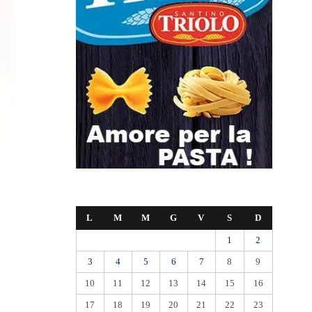
L
M
M
G
V
S
D
1
2
3
4
5
6
7
8
9
10
11
12
13
14
15
16
17
18
19
20
21
22
23