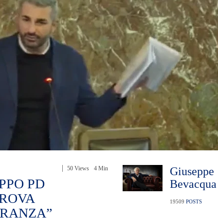
50 Views
4 Min
Giuseppe
PPO PD
Bevacqua
PROVA
19509
POSTS
ORANZA”