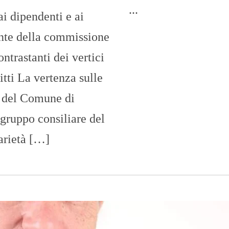
O
...
ai dipendenti e ai
R
T
A
ente della commissione
G
E
ntrastanti dei vertici
S
itti La vertenza sulle
p
o
i del Comune di
r
t
l gruppo consiliare del
T
arietà […]
I
R
R
E
N
O