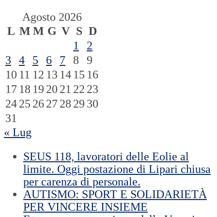
Agosto 2026
L
M
M
G
V
S
D
1
2
3
4
5
6
7
8
9
10
11
12
13
14
15
16
17
18
19
20
21
22
23
24
25
26
27
28
29
30
31
« Lug
SEUS 118, lavoratori delle Eolie al
limite. Oggi postazione di Lipari chiusa
per carenza di personale.
AUTISMO: SPORT E SOLIDARIETÀ
PER VINCERE INSIEME