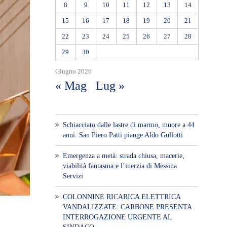
8
9
10
11
12
13
14
15
16
17
18
19
20
21
22
23
24
25
26
27
28
29
30
Giugno 2026
« Mag
Lug »
Schiacciato dalle lastre di marmo, muore a 44
anni: San Piero Patti piange Aldo Gullotti
Emergenza a metà: strada chiusa, macerie,
viabilità fantasma e l’inerzia di Messina
Servizi
COLONNINE RICARICA ELETTRICA
VANDALIZZATE: CARBONE PRESENTA
INTERROGAZIONE URGENTE AL