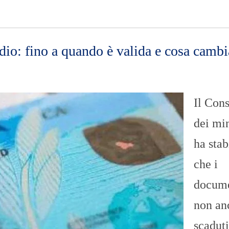
]
addio: fino a quando è valida e cosa cambi
Il Cons
dei min
ha stab
che i
docume
non an
scaduti