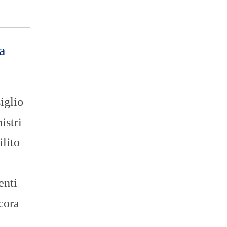
a
iglio
istri
ilito
nti
cora