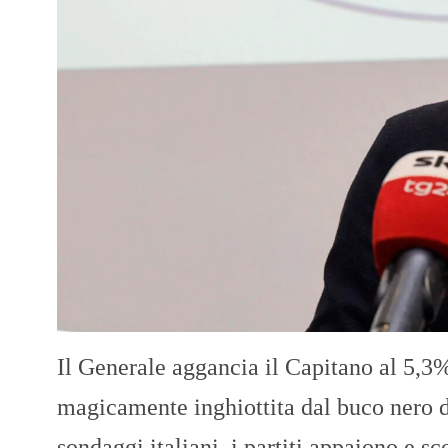
Il Generale aggancia il Capitano al 5,3
magicamente inghiottita dal buco nero d
sondaggi italiani, i partiti appaiono e s