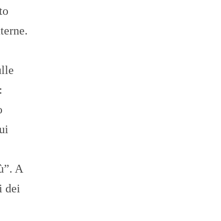
to
nterne.
lle
:
o
ui
ù”. A
i dei