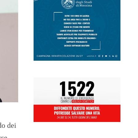
do dei
rse,