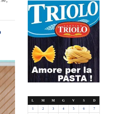
o
L
M
M
G
V
S
D
1
2
3
4
5
6
7