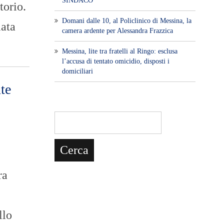
SINDACO
torio.
Domani dalle 10, al Policlinico di Messina, la
lata
camera ardente per Alessandra Frazzica
Messina, lite tra fratelli al Ringo: esclusa
l’accusa di tentato omicidio, disposti i
domiciliari
te
ra
llo