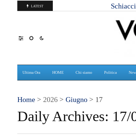
Schiacci
LATEST
Ultima Ora
HOME
Chi siamo
Politica
New
Home
>
2026
>
Giugno
> 17
Daily Archives:
17/