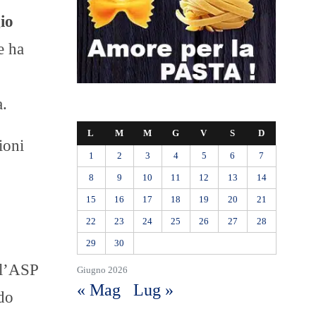
io
e ha
a.
L
M
M
G
V
S
D
ioni
1
2
3
4
5
6
7
8
9
10
11
12
13
14
15
16
17
18
19
20
21
22
23
24
25
26
27
28
29
30
 l’ASP
Giugno 2026
« Mag
Lug »
rdo