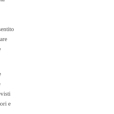
sentito
mare
e
e
e
visti
ori e