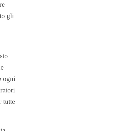
re
to gli
esto
ne
e ogni
ratori
 tutte
ta