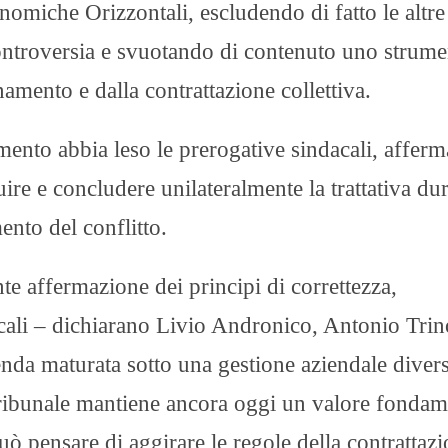
miche Orizzontali, escludendo di fatto le altre
controversia e svuotando di contenuto uno strume
amento e dalla contrattazione collettiva.
mento abbia leso le prerogative sindacali, affer
re e concludere unilateralmente la trattativa du
nto del conflitto.
e affermazione dei principi di correttezza,
dacali – dichiarano Livio Andronico, Antonio Trin
enda maturata sotto una gestione aziendale diver
 Tribunale mantiene ancora oggi un valore fondam
ò pensare di aggirare le regole della contrattaz