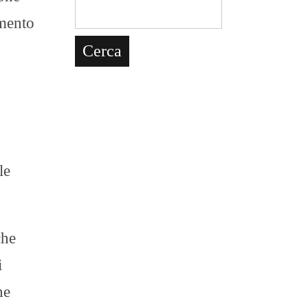
amento
le
che
i
ne