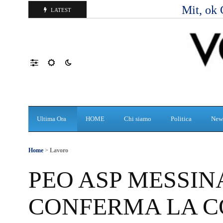
Mit, ok 
LATEST
Ultima Ora
HOME
Chi siamo
Politica
New
Home
>
Lavoro
PEO ASP MESSIN
CONFERMA LA 