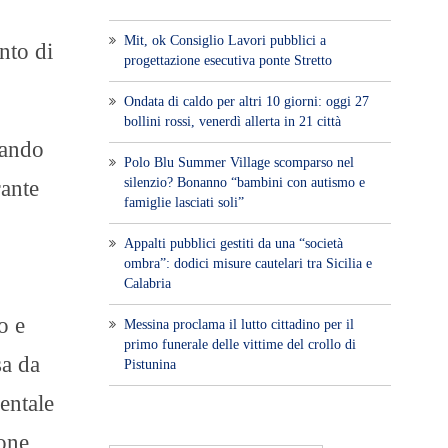
Mit, ok Consiglio Lavori pubblici a
nto di
progettazione esecutiva ponte Stretto
Ondata di caldo per altri 10 giorni: oggi 27
bollini rossi, venerdì allerta in 21 città
mando
Polo Blu Summer Village scomparso nel
silenzio? Bonanno “bambini con autismo e
rante
famiglie lasciati soli”
Appalti pubblici gestiti da una “società
ombra”: dodici misure cautelari tra Sicilia e
Calabria
o e
Messina proclama il lutto cittadino per il
primo funerale delle vittime del crollo di
sa da
Pistunina
entale
ione