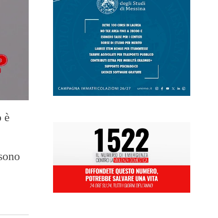
o è
 sono