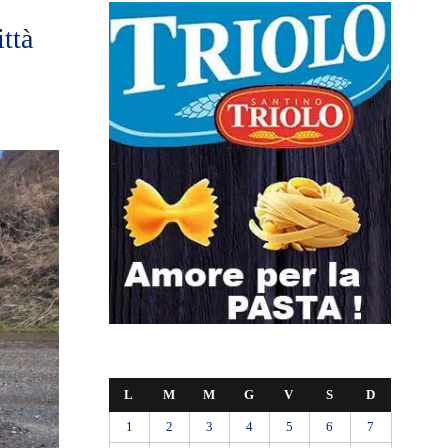
ttà
L
M
M
G
V
S
D
1
2
3
4
5
6
7