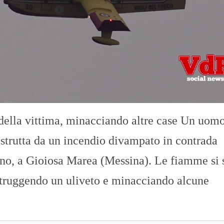
O
R
T
A
G
E
S
p
o
r
t
della vittima, minacciando altre case Un uom
T
I
istrutta da un incendio divampato in contrada
R
R
ano, a Gioiosa Marea (Messina). Le fiamme si
E
N
distruggendo un uliveto e minacciando alcune
O