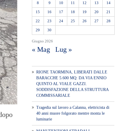
8
9
10
11
12
13
14
15
16
17
18
19
20
21
22
23
24
25
26
27
28
29
30
Giugno 2026
« Mag
Lug »
RIONE TAORMINA, LIBERATI DALLE
BARACCHE 5.600 MQ: DA VIA ENNIO
QUINTO AL VIALE GAZZI.
SODDISFAZIONE DELLA STRUTTURA
COMMISSARIALE
Tragedia sul lavoro a Calanna, elettricista di
 dopo
40 anni muore folgorato mentre monta le
luminarie