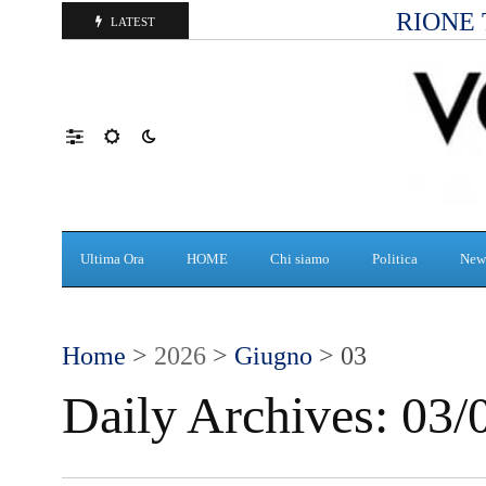
RIONE 
LATEST
Ultima Ora
HOME
Chi siamo
Politica
New
Home
>
2026
>
Giugno
> 03
Daily Archives:
03/