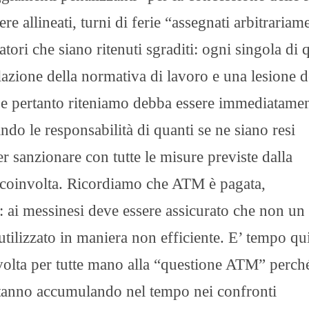
ere allineati, turni di ferie “assegnati arbitrariam
tori che siano ritenuti sgraditi: ogni singola di 
lazione della normativa di lavoro e una lesione d
ori e pertanto riteniamo debba essere immediatame
ando le responsabilità di quanti se ne siano resi
 sanzionare con tutte le misure previste dalla
e coinvolta. Ricordiamo che ATM è pagata,
: ai messinesi deve essere assicurato che non un
utilizzato in maniera non efficiente. E’ tempo qu
olta per tutte mano alla “questione ATM” perch
i stanno accumulando nel tempo nei confronti