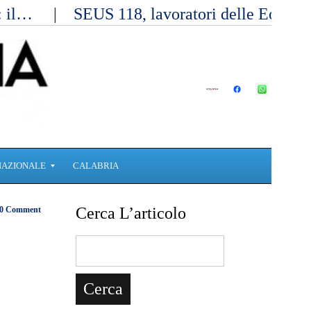
a: il…
SEUS 118, lavoratori delle Eolie 
NAZIONALE
CALABRIA
Cerca L’articolo
0 Comment