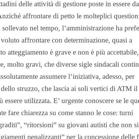
adini delle attività di gestione poste in essere da
Anziché affrontare di petto le molteplici question
 sollevato nel tempo, l’amministrazione ha prefe
a voluto affrontare con determinazione, quasi a
sto atteggiamento è grave e non è più accettabile,
e, molto gravi, che diverse sigle sindacali conti
assolutamente assumere l’iniziativa, adesso, per
 dello struzzo, che lascia ai soli vertici di ATM il
 essere utilizzata. E’ urgente conoscere se le qu
te fare chiarezza su come stanno le cose: turni
raditi”, “ritorsioni” su giovani autisti che non s
eggiamenti penalizzanti” per la concessione delle f