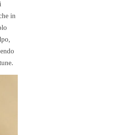
i
che in
olo
lpo,
nendo
tune.