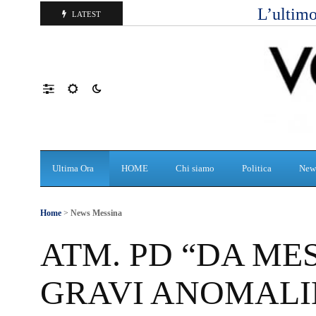
L’ultimo
LATEST
Ultima Ora
HOME
Chi siamo
Politica
New
Home
>
News Messina
ATM. PD “DA M
GRAVI ANOMALIE