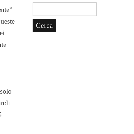
ente”
queste
ei
nte
 solo
indi
é