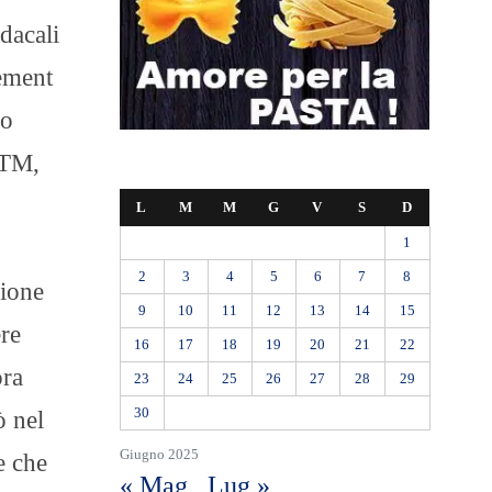
dacali
gement
po
ATM,
L
M
M
G
V
S
D
1
2
3
4
5
6
7
8
sione
9
10
11
12
13
14
15
ere
16
17
18
19
20
21
22
ora
23
24
25
26
27
28
29
30
ò nel
Giugno 2025
e che
« Mag
Lug »