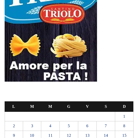
L
M
M
G
V
S
D
1
2
3
4
5
6
7
8
9
10
11
12
13
14
15