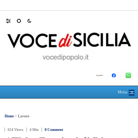
Appalti pubblici gestiti da una “società omb
☰
≡
Menu
Home
>
Lavoro
614 Views
4 Min
0 Comment