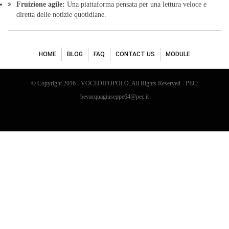
Fruizione agile:
Una piattaforma pensata per una lettura veloce e
diretta delle notizie quotidiane.
HOME
BLOG
FAQ
CONTACT US
MODULE
© Copyright 2016 - VOCEDIPOPOLO. All Rights Reserved - PEC:
bevacquagiuseppe64@pec.it