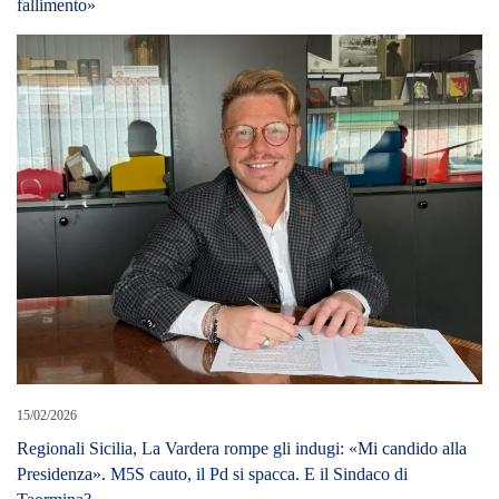
Presidenza». M5S cauto, il Pd si spacca. E il Sindaco di
Taormina?
17/08/2022
COLETTA, “FONDO GALLETTA RIDOTTO AD UN
COLABRODO”
LEAVE A REPLY