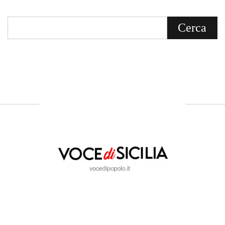
Cuore del Territorio
vocedipopolo.it
è la porta d’accesso a
Voce di Sicilia
, il blog di news online
diretto da
Giuseppe Bevacqua
. Un punto
di riferimento essenziale per chi cerca
un’informazione rapida, chiara e senza
filtri sui fatti di
Messina
e dell’intera
Sicilia
.
- LA STORIA -
Nasce nel 2017 come trasmissione tv di
inchiesta in onda su TirrenoSat.
Voce di Sicilia