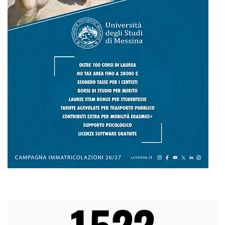
L
M
M
G
V
S
D
1
2