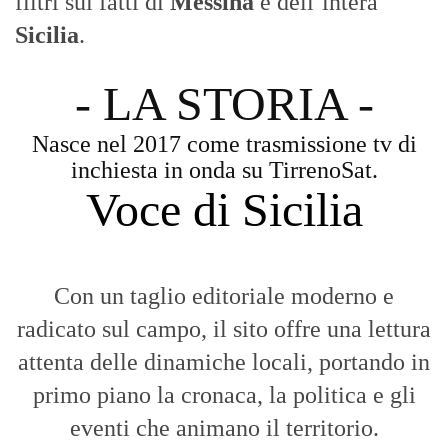
Aggiornamenti tempestivi:
Notizie in tempo reale per restare sempre
connessi con la realtà dello Stretto e della regione.
Analisi e territorio:
La direzione di Giuseppe Bevacqua garantisce un
punto di vista incisivo, vicino ai cittadini e alle loro istanze.
Fruizione agile:
Una piattaforma pensata per una lettura veloce e
diretta delle notizie quotidiane.
HOME
BLOG
FAQ
CONTACT US
MODULE
© Copyright 2016 - VOCEDIPOPOLO. All Rights Reserved - PEC:
bevacquagiuseppe64@pec.it