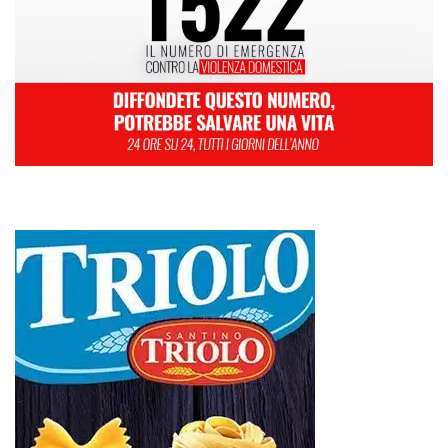
3
4
5
6
7
8
9
10
11
12
13
14
15
16
17
18
19
20
21
22
23
24
25
26
27
28
Febbraio 2025
« Gen
Mar »
Addio al Professor Paolo Pederzoli, Maestro della chirurgia
pancreatica. Il ricordo della Sicilia: «Il suo esempio continuerà a
guidarci»
Appalti, la gip esclude la mafia ma descrive il “sistema Scirocco”:
«Operava nell’ombra nei lavori pubblici». Anche l’I-HUB tra le opere
sotto analisi
Caro traghetti, dal 10 agosto scatta l’aumento per le isole minori: a
rischio turismo, residenti e soccorsi del 118. Musolino (IV): “La