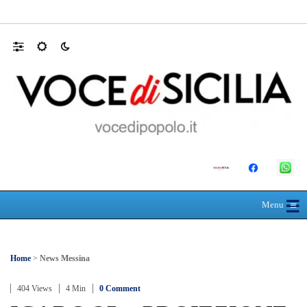
Addio al Professor Paolo Pederzoli, Maestro 
☰
≡
Menu
Home
>
News Messina
404 Views
4 Min
0 Comment