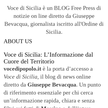
Con un taglio editoriale moderno e
radicato sul campo, il sito offre una lettura
attenta delle dinamiche locali, portando in
primo piano la cronaca, la politica e gli
eventi che animano il territorio.
MESSINA, SICILIA E CALABRIA
Seguiamo la cronaca siciliana con
l'obiettivo di dare voce a chi non ne ha.
Diamo molta importanza ai video e ai
reportage.
La Nostra Filosofia