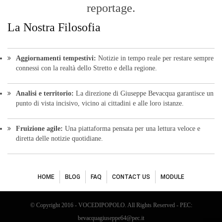
reportage.
La Nostra Filosofia
Aggiornamenti tempestivi:
Notizie in tempo reale per restare sempre
connessi con la realtà dello Stretto e della regione.
Analisi e territorio:
La direzione di Giuseppe Bevacqua garantisce un
punto di vista incisivo, vicino ai cittadini e alle loro istanze.
Fruizione agile:
Una piattaforma pensata per una lettura veloce e
diretta delle notizie quotidiane.
HOME
BLOG
FAQ
CONTACT US
MODULE
© Copyright 2016 - VOCEDIPOPOLO. All Rights Reserved - PEC:
bevacquagiuseppe64@pec.it