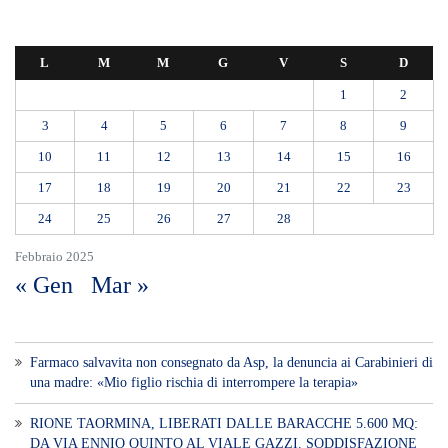
L
M
M
G
V
S
D
1
2
3
4
5
6
7
8
9
10
11
12
13
14
15
16
17
18
19
20
21
22
23
24
25
26
27
28
Febbraio 2025
« Gen
Mar »
Farmaco salvavita non consegnato da Asp, la denuncia ai Carabinieri di
una madre: «Mio figlio rischia di interrompere la terapia»
RIONE TAORMINA, LIBERATI DALLE BARACCHE 5.600 MQ:
DA VIA ENNIO QUINTO AL VIALE GAZZI. SODDISFAZIONE