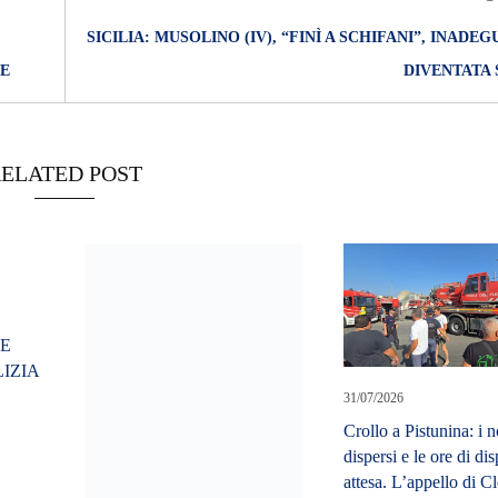
SICILIA: MUSOLINO (IV), “FINÌ A SCHIFANI”, INADE
LE
DIVENTATA 
ELATED POST
NE
IZIA
6
31/07/2026
I
Crollo a Pistunina: i 
dispersi e le ore di di
attesa. L’appello di Cl