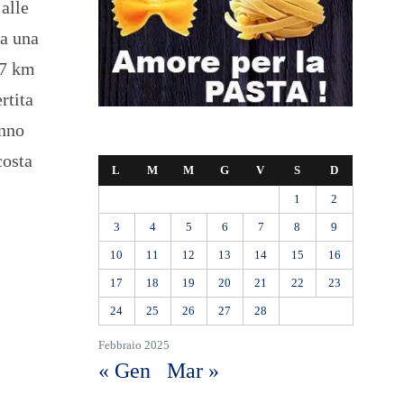
 alle
 a una
 7 km
rtita
anno
costa
L
M
M
G
V
S
D
1
2
3
4
5
6
7
8
9
10
11
12
13
14
15
16
17
18
19
20
21
22
23
24
25
26
27
28
Febbraio 2025
« Gen
Mar »