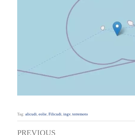
Tag:
alicudi
,
eolie
,
Filicudi
,
ingv
,
terremoto
PREVIOUS