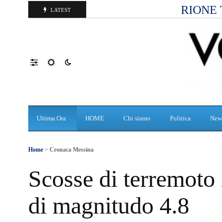
RIONE 
LATEST
Ultima Ora
HOME
Chi siamo
Politica
New
Home
>
Cronaca Messina
Scosse di terremoto 
di magnitudo 4.8