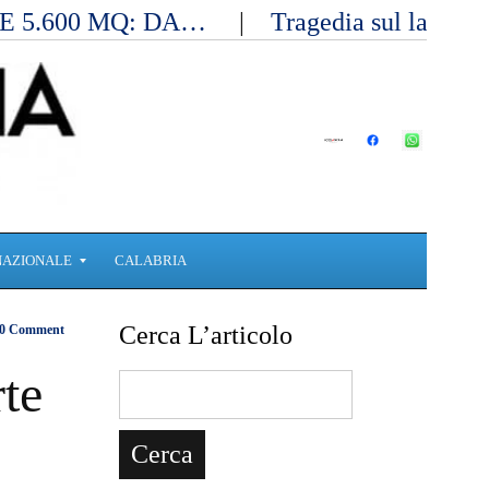
E 5.600 MQ: DA…
Tragedia sul lavoro 
NAZIONALE
CALABRIA
Cerca L’articolo
0 Comment
rte