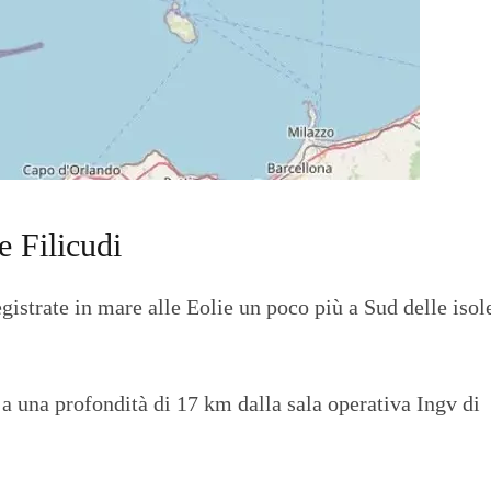
O
R
T
A
G
E
S
p
o
r
t
e Filicudi
T
I
gistrate in mare alle Eolie un poco più a Sud delle isol
R
R
E
N
O
a a una profondità di 17 km dalla sala operativa Ingv di