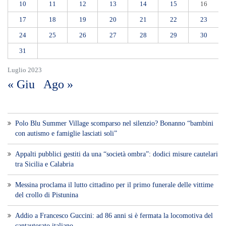
10
11
12
13
14
15
16
17
18
19
20
21
22
23
24
25
26
27
28
29
30
31
Luglio 2023
« Giu
Ago »
Polo Blu Summer Village scomparso nel silenzio? Bonanno “bambini
con autismo e famiglie lasciati soli”
Appalti pubblici gestiti da una “società ombra”: dodici misure cautelari
tra Sicilia e Calabria
Messina proclama il lutto cittadino per il primo funerale delle vittime
del crollo di Pistunina
Addio a Francesco Guccini: ad 86 anni si è fermata la locomotiva del
cantautorato italiano