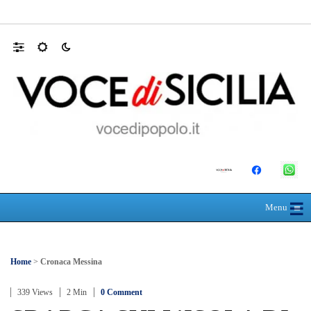
Polo Blu Summer Village scomparso nel sil
☰
≡
Menu
Home
>
Cronaca Messina
339 Views
2 Min
0 Comment