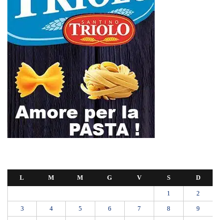
L
M
M
G
V
S
D
1
2
3
4
5
6
7
8
9