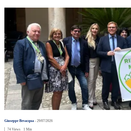
Giuseppe Bevacqua
-
29/07/2026
74 Views
1 Min