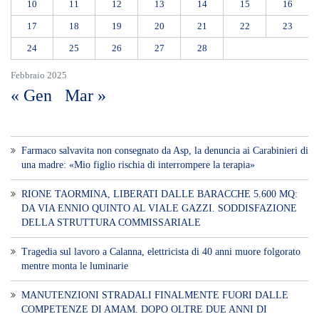
10
11
12
13
14
15
16
17
18
19
20
21
22
23
24
25
26
27
28
Febbraio 2025
« Gen
Mar »
Farmaco salvavita non consegnato da Asp, la denuncia ai Carabinieri di
una madre: «Mio figlio rischia di interrompere la terapia»
RIONE TAORMINA, LIBERATI DALLE BARACCHE 5.600 MQ:
DA VIA ENNIO QUINTO AL VIALE GAZZI. SODDISFAZIONE
DELLA STRUTTURA COMMISSARIALE
Tragedia sul lavoro a Calanna, elettricista di 40 anni muore folgorato
mentre monta le luminarie
MANUTENZIONI STRADALI FINALMENTE FUORI DALLE
COMPETENZE DI AMAM. DOPO OLTRE DUE ANNI DI