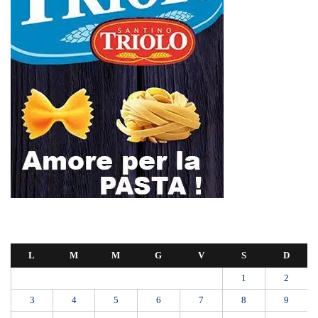
L
M
M
G
V
S
D
1
2
3
4
5
6
7
8
9