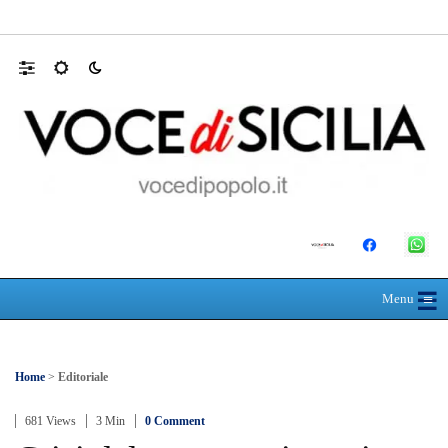
Farmaco salvavita non consegnato da Asp, l
☰
≡
Menu
Home
>
Editoriale
681 Views
3 Min
0 Comment