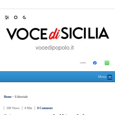
Mit, ok Consiglio Lavori pubblici a progett
☰
≡
Menu
Home
>
Editoriale
100 Views
6 Min
0 Comment