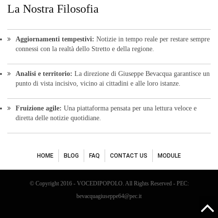
La Nostra Filosofia
Aggiornamenti tempestivi:
Notizie in tempo reale per restare sempre
connessi con la realtà dello Stretto e della regione.
Analisi e territorio:
La direzione di Giuseppe Bevacqua garantisce un
punto di vista incisivo, vicino ai cittadini e alle loro istanze.
Fruizione agile:
Una piattaforma pensata per una lettura veloce e
diretta delle notizie quotidiane.
HOME
BLOG
FAQ
CONTACT US
MODULE
© Copyright 2016 - VOCEDIPOPOLO. All Rights Reserved - PEC:
bevacquagiuseppe64@pec.it