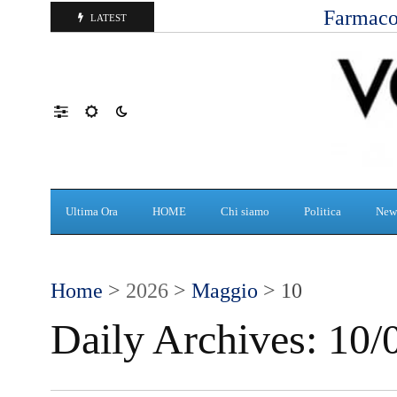
Farmaco
LATEST
Ultima Ora
HOME
Chi siamo
Politica
New
Home
>
2026
>
Maggio
> 10
Daily Archives:
10/