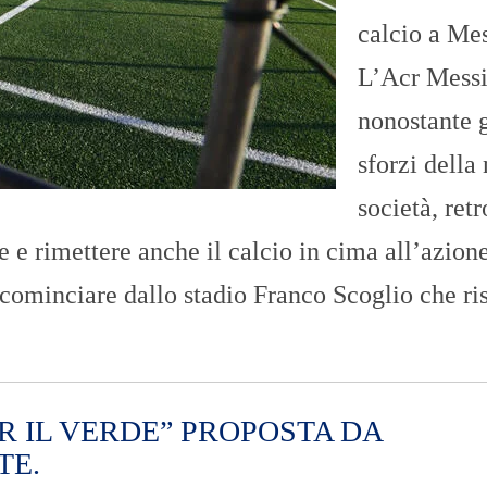
O
calcio a Mes
R
T
A
L’Acr Messi
G
E
nonostante g
S
sforzi della
p
o
società, ret
r
t
 e rimettere anche il calcio in cima all’azione
T
ominciare dallo stadio Franco Scoglio che ri
I
R
R
E
N
O
ER IL VERDE” PROPOSTA DA
TE.