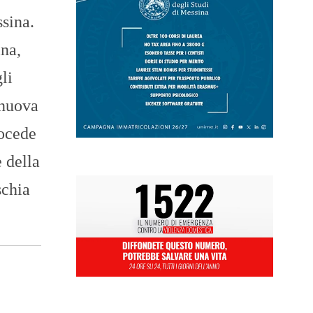
sina.
na,
li
 nuova
rocede
 della
schia