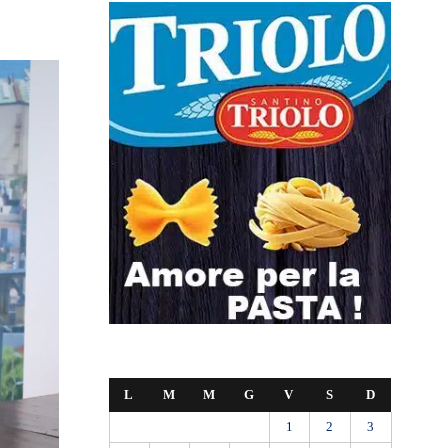
L
M
M
G
V
S
D
1
2
3