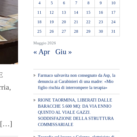
4
5
6
7
8
9
10
11
12
13
14
15
16
17
18
19
20
21
22
23
24
25
26
27
28
29
30
31
Maggio 2026
« Apr
Giu »
E
Farmaco salvavita non consegnato da Asp, la
denuncia ai Carabinieri di una madre: «Mio
ria,
figlio rischia di interrompere la terapia»
RIONE TAORMINA, LIBERATI DALLE
BARACCHE 5.600 MQ: DA VIA ENNIO
QUINTO AL VIALE GAZZI.
SODDISFAZIONE DELLA STRUTTURA
 […]
COMMISSARIALE