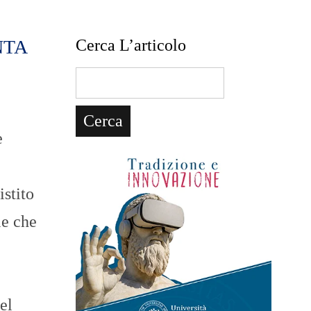
NTA
Cerca L’articolo
e
stito
le che
el