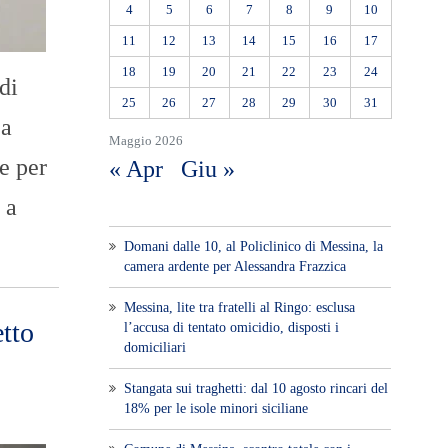
4
5
6
7
8
9
10
11
12
13
14
15
16
17
18
19
20
21
22
23
24
di
25
26
27
28
29
30
31
La
Maggio 2026
e per
« Apr
Giu »
 a
Domani dalle 10, al Policlinico di Messina, la
camera ardente per Alessandra Frazzica
Messina, lite tra fratelli al Ringo: esclusa
etto
l’accusa di tentato omicidio, disposti i
domiciliari
Stangata sui traghetti: dal 10 agosto rincari del
18% per le isole minori siciliane