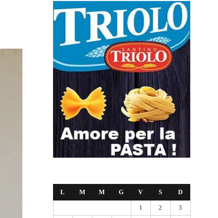
L
M
M
G
V
S
D
1
2
3