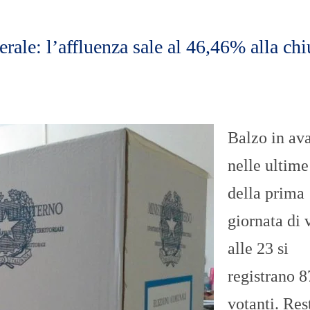
n
U
a
N
z
I
i
V
rale: l’affluenza sale al 46,46% alla chi
o
E
n
R
a
S
l
I
e
T
A
’
Balzo in ava
I
nelle ultime
N
C
della prima
H
I
giornata di 
E
S
T
alle 23 si
E
E
registrano 
R
E
votanti. Res
P