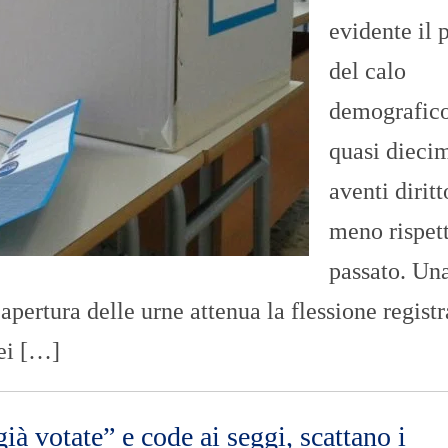
O
evidente il 
R
T
A
del calo
G
E
demografico
S
quasi dieci
p
o
aventi diritt
r
t
meno rispett
T
passato. Un
I
R
R
apertura delle urne attenua la flessione registr
E
N
dei […]
O
à votate” e code ai seggi, scattano i