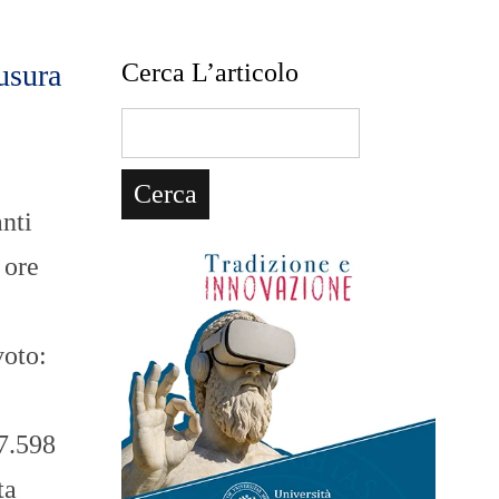
usura
Cerca L’articolo
nti
 ore
voto:
87.598
ta