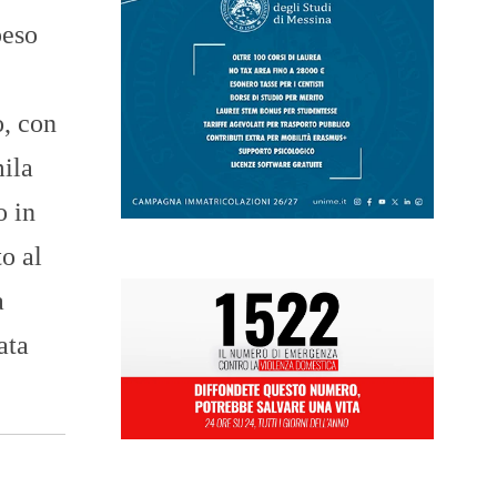
peso
, con
mila
o in
o al
a
ata