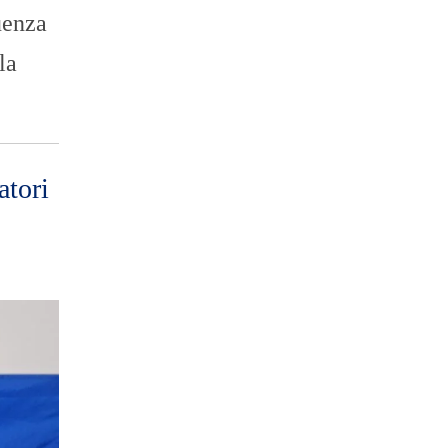
uenza
la
atori