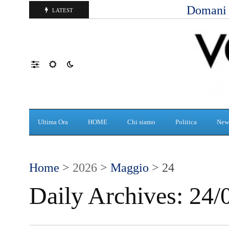
Domani d
LATEST
Ultima Ora
HOME
Chi siamo
Politica
New
Home
>
2026
>
Maggio
> 24
Daily Archives:
24/