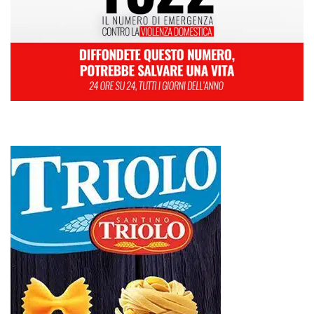
L
M
M
G
V
S
D
1
2
3
4
5
6
7
8
9
10