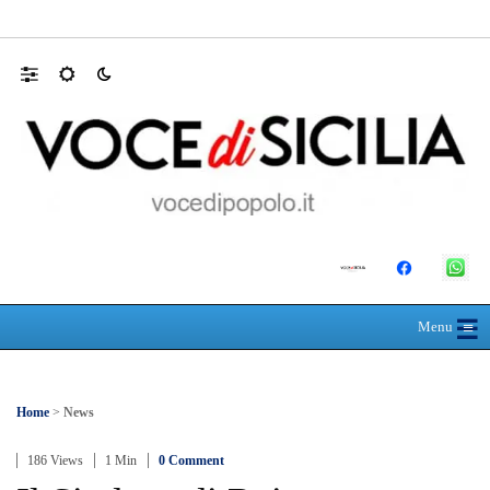
L’ultimo abbraccio di Messina ad Alessandra
☰
≡
Menu
Home
>
News
186 Views
1 Min
0 Comment