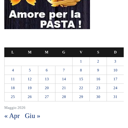
11
12
13
14
15
16
17
18
19
20
21
22
23
24
25
26
27
28
29
30
31
Maggio 2026
« Apr
Giu »
L’ultimo abbraccio di Messina ad Alessandra Frazzica: il dolore di una
città intera
SEUS 118, lavoratori delle Eolie al limite. Oggi postazione di Lipari
chiusa per carenza di personale.
AUTISMO: SPORT E SOLIDARIETÀ PER VINCERE INSIEME
Etna, nuovo parossismo dalla Voragine: stop agli arrivi all’aeroporto di
Catania almeno fino alle 12, attivati treni speciali