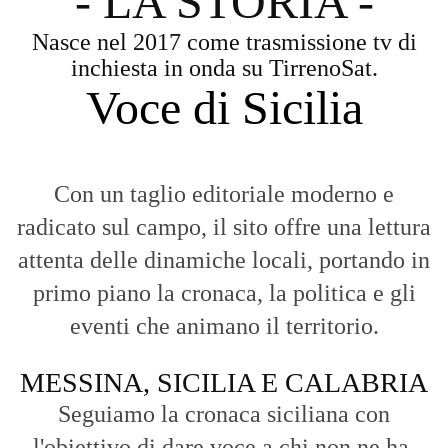
attenta delle dinamiche locali, portando in
primo piano la cronaca, la politica e gli
eventi che animano il territorio.
MESSINA, SICILIA E CALABRIA
Seguiamo la cronaca siciliana con
l'obiettivo di dare voce a chi non ne ha.
Diamo molta importanza ai video e ai
reportage.
La Nostra Filosofia
Aggiornamenti tempestivi:
Notizie in tempo reale per restare sempre
connessi con la realtà dello Stretto e della regione.
Analisi e territorio:
La direzione di Giuseppe Bevacqua garantisce un