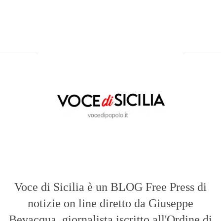
Voce di Sicilia è un BLOG Free Press di
notizie on line diretto da Giuseppe
Bevacqua, giornalista iscritto all'Ordine di
Sicilia.
ABOUT US
Voce di Sicilia: L’Informazione dal
Cuore del Territorio
vocedipopolo.it
è la porta d’accesso a
Voce di Sicilia
, il blog di news online
diretto da
Giuseppe Bevacqua
. Un punto