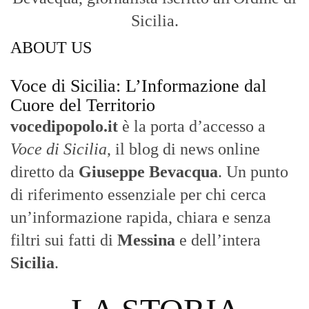
di riferimento essenziale per chi cerca
un’informazione rapida, chiara e senza
filtri sui fatti di
Messina
e dell’intera
Sicilia
.
- LA STORIA -
Nasce nel 2017 come trasmissione tv di
inchiesta in onda su TirrenoSat.
Voce di Sicilia
Con un taglio editoriale moderno e
radicato sul campo, il sito offre una lettura