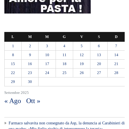
L
M
M
G
V
S
D
1
2
3
4
5
6
7
8
9
10
11
12
13
14
15
16
17
18
19
20
21
22
23
24
25
26
27
28
29
30
Settembre 2025
« Ago
Ott »
Farmaco salvavita non consegnato da Asp, la denuncia ai Carabinieri di
una madre: «Mio figlio rischia di interrompere la terapia»