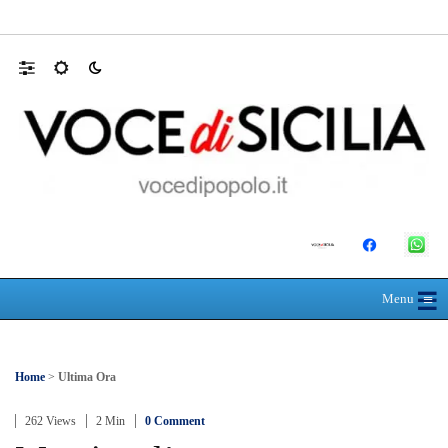
Farmaco salvavita non consegnato da Asp, l
☰
≡
Menu
Home
>
Ultima Ora
262 Views
2 Min
0 Comment