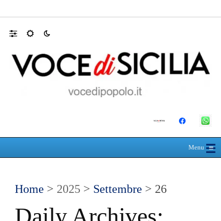
RIONE TAORMINA, LIBERATI DALLE B
☰
≡
Menu
Home
>
2025
>
Settembre
> 26
Daily Archives: