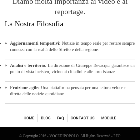
Diamo molta importanza ai video e ai
reportage.
La Nostra Filosofia
Aggiornamenti tempestivi:
Notizie in tempo reale per restare sempre
connessi con la realtà dello Stretto e della regione.
Analisi e territorio:
La direzione di Giuseppe Bevacqua garantisce un
punto di vista incisivo, vicino ai cittadini e alle loro istanze.
Fruizione agile:
Una piattaforma pensata per una lettura veloce e
diretta delle notizie quotidiane.
HOME
BLOG
FAQ
CONTACT US
MODULE
© Copyright 2016 - VOCEDIPOPOLO. All Rights Reserved - PEC: