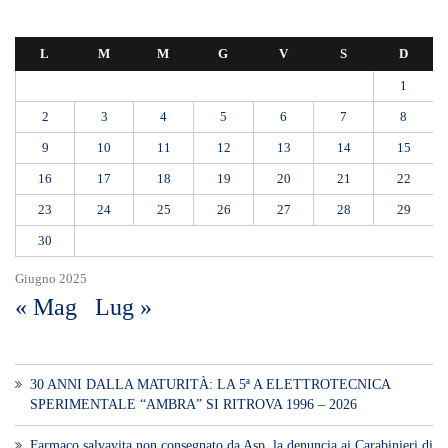
L
M
M
G
V
S
D
1
2
3
4
5
6
7
8
9
10
11
12
13
14
15
16
17
18
19
20
21
22
23
24
25
26
27
28
29
30
Giugno 2025
« Mag
Lug »
30 ANNI DALLA MATURITÀ: LA 5ª A ELETTROTECNICA
SPERIMENTALE “AMBRA” SI RITROVA 1996 – 2026
Farmaco salvavita non consegnato da Asp, la denuncia ai Carabinieri di