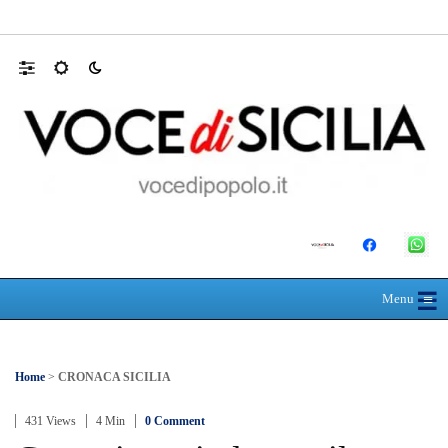
30 ANNI DALLA MATURITÀ: LA 5ª A 
☰
≡
Menu
Home
>
CRONACA SICILIA
431 Views
4 Min
0 Comment