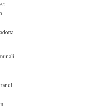
se:
o
adotta
omunali
grandi
un