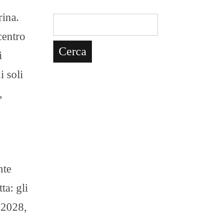
rina.
centro
i
i soli
,
nte
ta: gli
-2028,