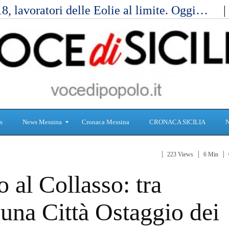
, lavoratori delle Eolie al limite. Oggi…
s
News Messina
Cronaca Messina
CRONACA SICILIA
223 Views
6 Min
S
C
al Collasso: tra
a
r
n
o
i
n
una Città Ostaggio dei
t
a
à
c
a