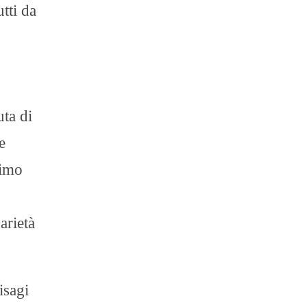
tti da
uta di
e
simo
arietà
isagi