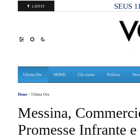
SEUS 118
LATEST
Ultima Ora
HOME
Chi siamo
Politica
New
Home
>
Ultima Ora
Messina, Commercio 
Promesse Infrante e 