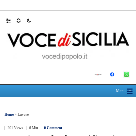
30 ANNI DALLA MATURITÀ: LA 5ª A 
☰
≡
Menu
Home
>
Lavoro
291 Views
6 Min
0 Comment