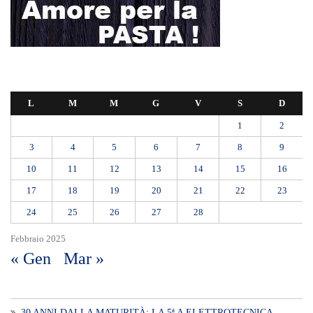
L
M
M
G
V
S
D
1
2
3
4
5
6
7
8
9
10
11
12
13
14
15
16
17
18
19
20
21
22
23
24
25
26
27
28
Febbraio 2025
« Gen
Mar »
30 ANNI DALLA MATURITÀ: LA 5ª A ELETTROTECNICA