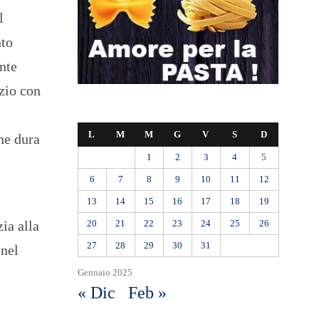
l
nto
Ente
zio con
L
M
M
G
V
S
D
he dura
1
2
3
4
5
6
7
8
9
10
11
12
13
14
15
16
17
18
19
20
21
22
23
24
25
26
ia alla
27
28
29
30
31
 nel
Gennaio 2025
« Dic
Feb »