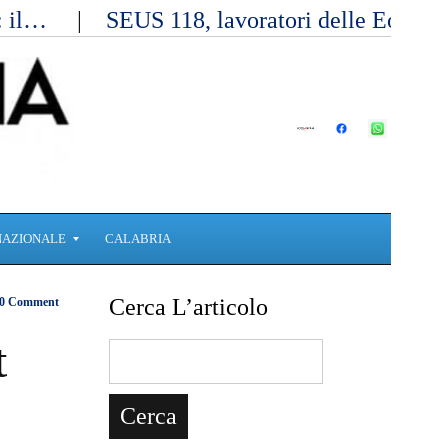
a: il…
SEUS 118, lavoratori delle Eolie 
NAZIONALE
CALABRIA
Cerca L’articolo
0 Comment
t