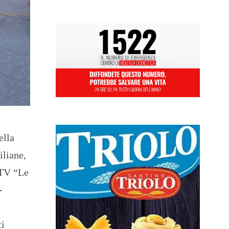
ella
iliane,
 TV “Le
-
ti