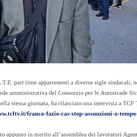
O
R
T
A
G
E
S
p
o
r
t
T
.T.E. part time appartenenti a diverse sigle sindacali, n
I
R
sede amministrativa del Consorzio per le Autostrade Sic
R
E
ella stessa giornata, ha rilasciato una intervista a TCF
N
O
ww.tcftv.it/franco-fazio-cas-stop-assunzioni-a-tempo
tato appunto in merito all’assemblea dei lavoratori Agen