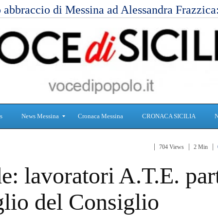
 abbraccio di Messina ad Alessandra Frazzic
s
News Messina
Cronaca Messina
CRONACA SICILIA
704 Views
2 Min
S
C
: lavoratori A.T.E. par
a
r
n
o
i
n
glio del Consiglio
t
a
à
c
a