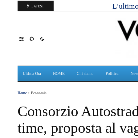
L’ultimo
LATEST
Ultima Ora
HOME
Chi siamo
Politica
New
Home
>
Economia
Consorzio Autostrade
time, proposta al va