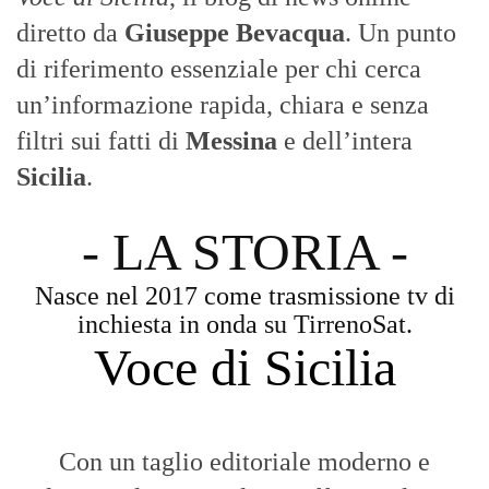
- LA STORIA -
Nasce nel 2017 come trasmissione tv di
inchiesta in onda su TirrenoSat.
Voce di Sicilia
Con un taglio editoriale moderno e
radicato sul campo, il sito offre una lettura
attenta delle dinamiche locali, portando in
primo piano la cronaca, la politica e gli
eventi che animano il territorio.
MESSINA, SICILIA E CALABRIA
Seguiamo la cronaca siciliana con