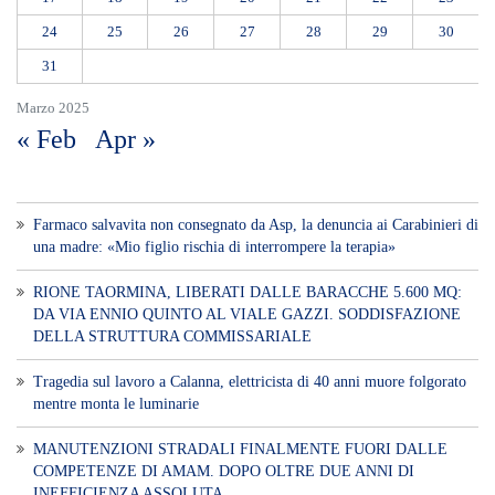
RIONE TAORMINA, LIBERATI DALLE BARACCHE 5.600 MQ:
DA VIA ENNIO QUINTO AL VIALE GAZZI. SODDISFAZIONE
DELLA STRUTTURA COMMISSARIALE
Tragedia sul lavoro a Calanna, elettricista di 40 anni muore folgorato
mentre monta le luminarie
MANUTENZIONI STRADALI FINALMENTE FUORI DALLE
COMPETENZE DI AMAM. DOPO OLTRE DUE ANNI DI
INEFFICIENZA ASSOLUTA.
​Appalti, Musolino: “Rapporto ANAC e inchiesta DDA confermano i
rischi. Affidamenti diretti spalancano le porte ai criminali”