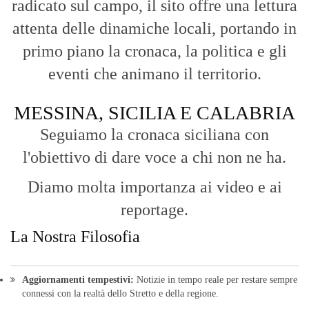
l'obiettivo di dare voce a chi non ne ha.
Diamo molta importanza ai video e ai
reportage.
La Nostra Filosofia
Aggiornamenti tempestivi:
Notizie in tempo reale per restare sempre
connessi con la realtà dello Stretto e della regione.
Analisi e territorio:
La direzione di Giuseppe Bevacqua garantisce un
punto di vista incisivo, vicino ai cittadini e alle loro istanze.
Fruizione agile:
Una piattaforma pensata per una lettura veloce e
diretta delle notizie quotidiane.
HOME
BLOG
FAQ
CONTACT US
MODULE