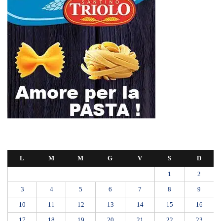
L
M
M
G
V
S
D
1
2
3
4
5
6
7
8
9
10
11
12
13
14
15
16
17
18
19
20
21
22
23
24
25
26
27
28
29
30
31
Marzo 2025
« Feb
Apr »
Farmaco salvavita non consegnato da Asp, la denuncia ai Carabinieri di
una madre: «Mio figlio rischia di interrompere la terapia»