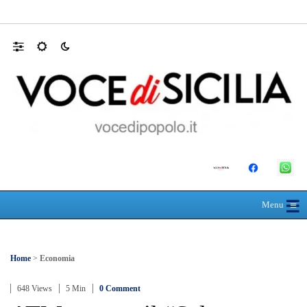
Farmaco salvavita non consegnato da Asp, l
☰
≡
Menu
Home
>
Economia
648 Views
5 Min
0 Comment