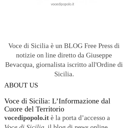
Bevacqua, giornalista iscritto all'Ordine di
Sicilia.
ABOUT US
Voce di Sicilia: L’Informazione dal
Cuore del Territorio
vocedipopolo.it
è la porta d’accesso a
Voce di Sicilia
, il blog di news online
diretto da
Giuseppe Bevacqua
. Un punto
di riferimento essenziale per chi cerca
un’informazione rapida, chiara e senza
filtri sui fatti di
Messina
e dell’intera
Sicilia
.