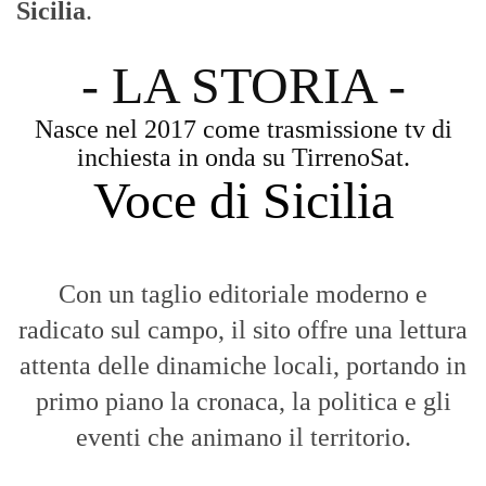
eventi che animano il territorio.
MESSINA, SICILIA E CALABRIA
Seguiamo la cronaca siciliana con
l'obiettivo di dare voce a chi non ne ha.
Diamo molta importanza ai video e ai
reportage.
La Nostra Filosofia
Aggiornamenti tempestivi:
Notizie in tempo reale per restare sempre
connessi con la realtà dello Stretto e della regione.
Analisi e territorio:
La direzione di Giuseppe Bevacqua garantisce un
punto di vista incisivo, vicino ai cittadini e alle loro istanze.
Fruizione agile:
Una piattaforma pensata per una lettura veloce e