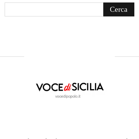
Voce di Sicilia è un BLOG Free Press di
notizie on line diretto da Giuseppe
Bevacqua, giornalista iscritto all'Ordine di
Sicilia.
ABOUT US
Voce di Sicilia: L’Informazione dal
Cuore del Territorio
vocedipopolo.it
è la porta d’accesso a
Voce di Sicilia
, il blog di news online
diretto da
Giuseppe Bevacqua
. Un punto
di riferimento essenziale per chi cerca
un’informazione rapida, chiara e senza