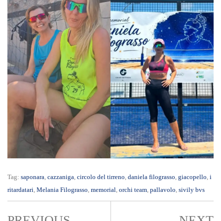
Tag:
saponara
,
cazzaniga
,
circolo del tirreno
,
daniela filograsso
,
giacopello
,
i
ritardatari
,
Melania Filograsso
,
memorial
,
orchi team
,
pallavolo
,
sivily bvs
PREVIOUS
NEXT