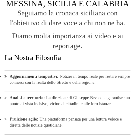
diretta delle notizie quotidiane.
HOME
BLOG
FAQ
CONTACT US
MODULE
© Copyright 2016 - VOCEDIPOPOLO. All Rights Reserved - PEC:
bevacquagiuseppe64@pec.it