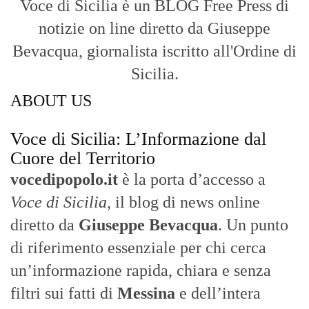
filtri sui fatti di
Messina
e dell’intera
Sicilia
.
- LA STORIA -
Nasce nel 2017 come trasmissione tv di
inchiesta in onda su TirrenoSat.
Voce di Sicilia
Con un taglio editoriale moderno e
radicato sul campo, il sito offre una lettura
attenta delle dinamiche locali, portando in
primo piano la cronaca, la politica e gli