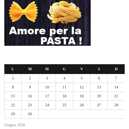
Giugno 2026
« Mag
Lug »
Mit, ok Consiglio Lavori pubblici a progettazione esecutiva ponte
Stretto
Ondata di caldo per altri 10 giorni: oggi 27 bollini rossi, venerdì
allerta in 21 città
Polo Blu Summer Village scomparso nel silenzio? Bonanno “bambini
con autismo e famiglie lasciati soli”
Appalti pubblici gestiti da una “società ombra”: dodici misure cautelari
tra Sicilia e Calabria
Messina proclama il lutto cittadino per il primo funerale delle vittime
del crollo di Pistunina