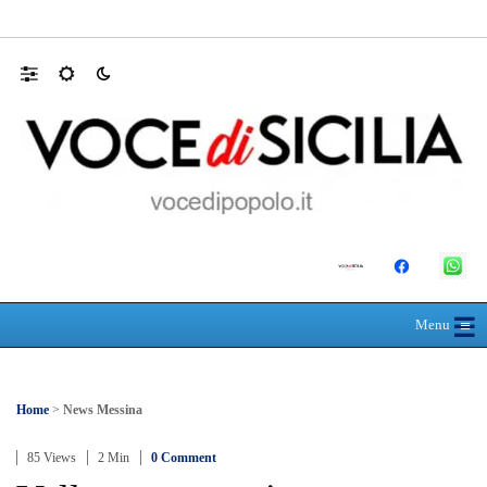
Mit, ok Consiglio Lavori pubblici a progett
☰
≡
Menu
Home
>
News Messina
85 Views
2 Min
0 Comment