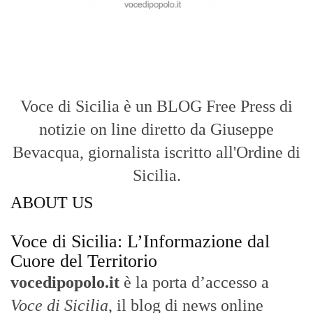
ABOUT US
Voce di Sicilia: L’Informazione dal
Cuore del Territorio
vocedipopolo.it
è la porta d’accesso a
Voce di Sicilia
, il blog di news online
diretto da
Giuseppe Bevacqua
. Un punto
di riferimento essenziale per chi cerca
un’informazione rapida, chiara e senza
filtri sui fatti di
Messina
e dell’intera
Sicilia
.
- LA STORIA -
Nasce nel 2017 come trasmissione tv di