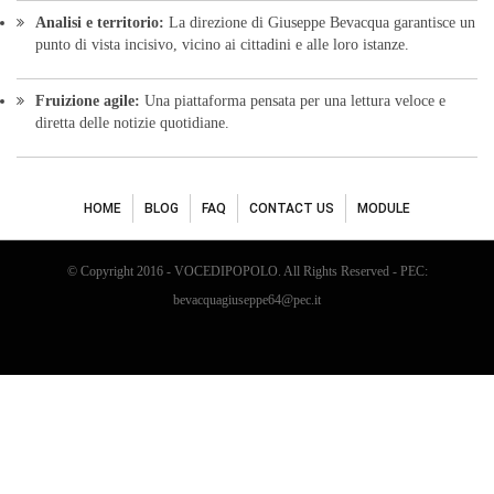
bevacquagiuseppe64@pec.it