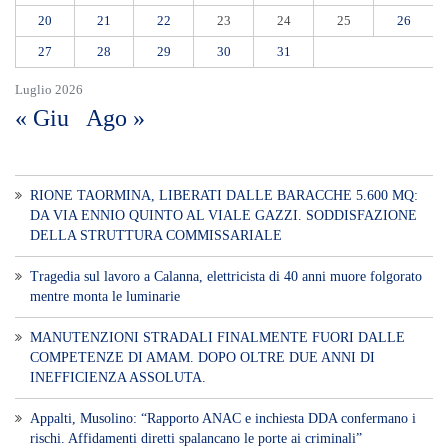
Tragedia sul lavoro a Calanna, elettricista di 40 anni muore folgorato
mentre monta le luminarie
MANUTENZIONI STRADALI FINALMENTE FUORI DALLE
COMPETENZE DI AMAM. DOPO OLTRE DUE ANNI DI
INEFFICIENZA ASSOLUTA.
​Appalti, Musolino: “Rapporto ANAC e inchiesta DDA confermano i
rischi. Affidamenti diretti spalancano le porte ai criminali”
L’ultimo abbraccio di Messina ad Alessandra Frazzica: il dolore di una
città intera