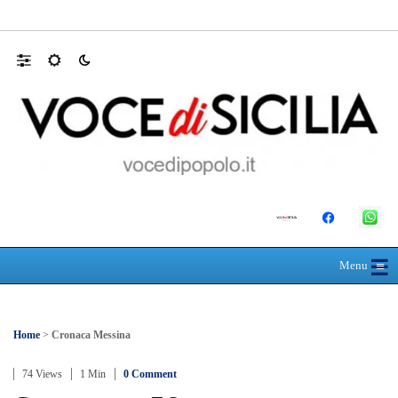
RIONE TAORMINA, LIBERATI DALLE B
☰
≡
Menu
Home
>
Cronaca Messina
74 Views
1 Min
0 Comment