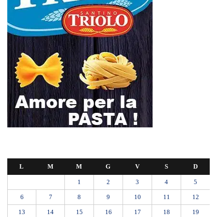
L
M
M
G
V
S
D
1
2
3
4
5
6
7
8
9
10
11
12
13
14
15
16
17
18
19
20
21
22
23
24
25
26
27
28
29
30
31
Luglio 2026
« Giu
Ago »
RIONE TAORMINA, LIBERATI DALLE BARACCHE 5.600 MQ:
DA VIA ENNIO QUINTO AL VIALE GAZZI. SODDISFAZIONE
DELLA STRUTTURA COMMISSARIALE