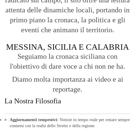
reportage.
La Nostra Filosofia
Aggiornamenti tempestivi:
Notizie in tempo reale per restare sempre
connessi con la realtà dello Stretto e della regione.
Analisi e territorio:
La direzione di Giuseppe Bevacqua garantisce un
punto di vista incisivo, vicino ai cittadini e alle loro istanze.
Fruizione agile:
Una piattaforma pensata per una lettura veloce e
diretta delle notizie quotidiane.
HOME
BLOG
FAQ
CONTACT US
MODULE
© Copyright 2016 - VOCEDIPOPOLO. All Rights Reserved - PEC: