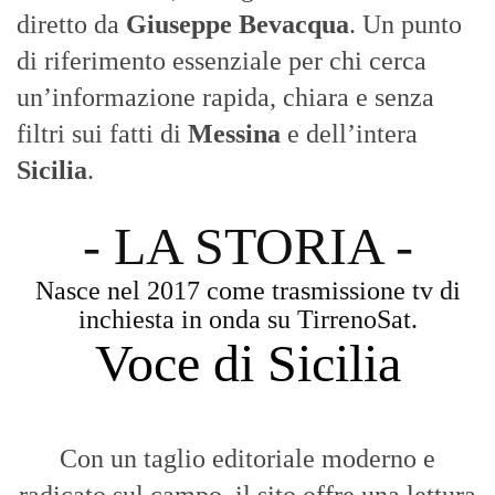
inchiesta in onda su TirrenoSat.
Voce di Sicilia
Con un taglio editoriale moderno e
radicato sul campo, il sito offre una lettura
attenta delle dinamiche locali, portando in
primo piano la cronaca, la politica e gli
eventi che animano il territorio.
MESSINA, SICILIA E CALABRIA
Seguiamo la cronaca siciliana con
l'obiettivo di dare voce a chi non ne ha.
Diamo molta importanza ai video e ai