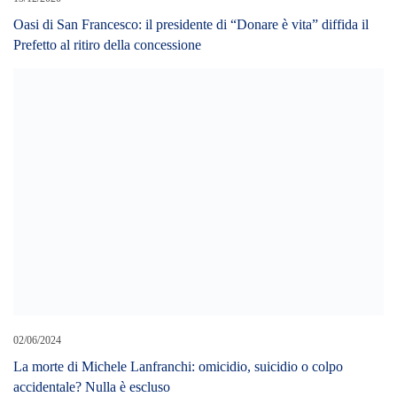
Oasi di San Francesco: il presidente di “Donare è vita” diffida il
Prefetto al ritiro della concessione
02/06/2024
La morte di Michele Lanfranchi: omicidio, suicidio o colpo
accidentale? Nulla è escluso
26/02/2024
SBARCA A MESSINA CON OLTRE 3 KG. COCAINA. UNA
41ENNE ARRESTATA DAI CARABINIERI.
LEAVE A REPLY