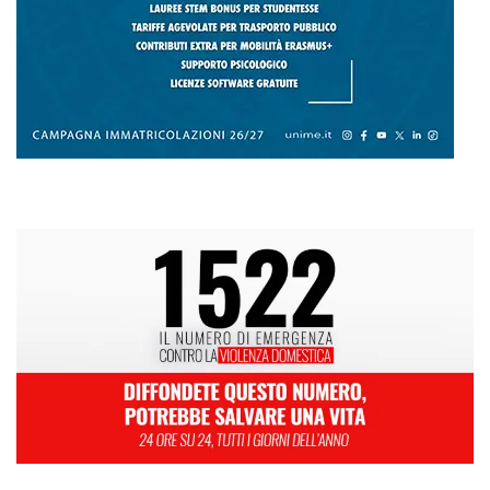
L
M
M
G
V
S
D
1
2
3
4
5
6
7
8
9
10
11
12
13
14
15
16
17