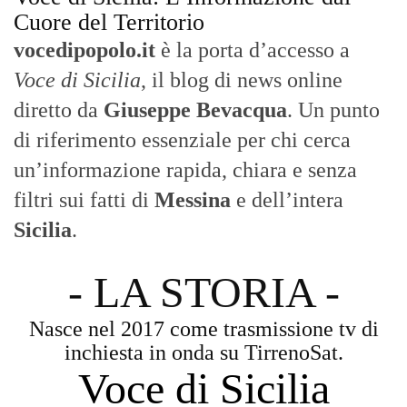
attenta delle dinamiche locali, portando in
primo piano la cronaca, la politica e gli
eventi che animano il territorio.
MESSINA, SICILIA E CALABRIA
Seguiamo la cronaca siciliana con
l'obiettivo di dare voce a chi non ne ha.
Diamo molta importanza ai video e ai
reportage.
La Nostra Filosofia
Aggiornamenti tempestivi:
Notizie in tempo reale per restare sempre
connessi con la realtà dello Stretto e della regione.
Analisi e territorio:
La direzione di Giuseppe Bevacqua garantisce un