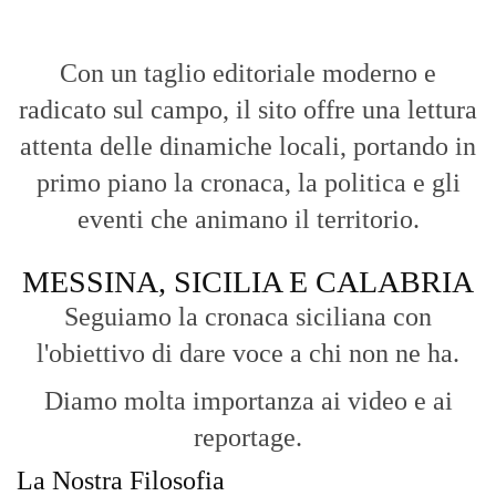
punto di vista incisivo, vicino ai cittadini e alle loro istanze.
Fruizione agile:
Una piattaforma pensata per una lettura veloce e
diretta delle notizie quotidiane.
HOME
BLOG
FAQ
CONTACT US
MODULE
© Copyright 2016 - VOCEDIPOPOLO. All Rights Reserved - PEC:
bevacquagiuseppe64@pec.it