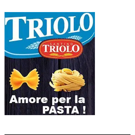
18
19
20
21
22
23
24
25
26
27
28
29
30
31
Maggio 2026
« Apr
Giu »
Schiacciato dalle lastre di marmo, muore a 44 anni: San Piero Patti
piange Aldo Gullotti
Emergenza a metà: strada chiusa, macerie, viabilità fantasma e
l’inerzia di Messina Servizi
COLONNINE RICARICA ELETTRICA VANDALIZZATE:
CARBONE PRESENTA INTERROGAZIONE URGENTE AL
SINDACO
Domani dalle 10, al Policlinico di Messina, la camera ardente per
Alessandra Frazzica