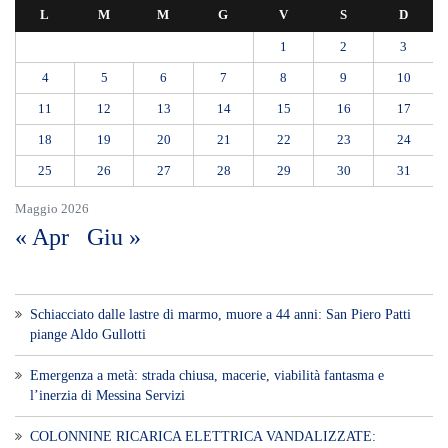
Messina, lite tra fratelli al Ringo: esclusa l’accusa di tentato omicidio,
disposti i domiciliari