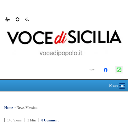
Schiacciato dalle lastre di marmo, muore a 
☰
≡
Menu
Home
>
News Messina
143 Views
3 Min
0 Comment