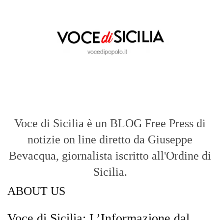
di riferimento essenziale per chi cerca
un’informazione rapida, chiara e senza
filtri sui fatti di
Messina
e dell’intera
Sicilia
.
- LA STORIA -
Nasce nel 2017 come trasmissione tv di
inchiesta in onda su TirrenoSat.
Voce di Sicilia
Con un taglio editoriale moderno e
radicato sul campo, il sito offre una lettura