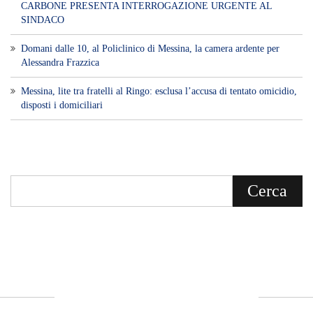
Voce di Sicilia è un BLOG Free Press di
notizie on line diretto da Giuseppe
Bevacqua, giornalista iscritto all'Ordine di
Sicilia.
ABOUT US
Voce di Sicilia: L’Informazione dal
Cuore del Territorio
vocedipopolo.it
è la porta d’accesso a
Voce di Sicilia
, il blog di news online
diretto da
Giuseppe Bevacqua
. Un punto