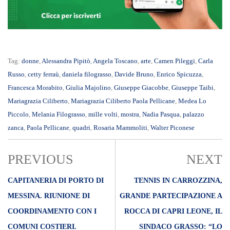
Tag:
donne
,
Alessandra Pipitò
,
Angela Toscano
,
arte
,
Camen Pileggi
,
Carla
Russo
,
cetty ferraù
,
daniela filograsso
,
Davide Bruno
,
Enrico Spicuzza
,
Francesca Morabito
,
Giulia Majolino
,
Giuseppe Giacobbe
,
Giuseppe Taibi
,
Mariagrazia Ciliberto
,
Mariagrazia Ciliberto Paola Pellicane
,
Medea Lo
Piccolo
,
Melania Filograsso
,
mille volti
,
mostra
,
Nadia Pasqua
,
palazzo
zanca
,
Paola Pellicane
,
quadri
,
Rosaria Mammoliti
,
Walter Piconese
PREVIOUS
NEXT
CAPITANERIA DI PORTO DI
TENNIS IN CARROZZINA,
MESSINA. RIUNIONE DI
GRANDE PARTECIPAZIONE A
COORDINAMENTO CON I
ROCCA DI CAPRI LEONE, IL
COMUNI COSTIERI.
SINDACO GRASSO: “LO