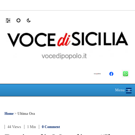
Mit, ok Consiglio Lavori pubblici a progett
☰
≡
Menu
Home
>
Ultima Ora
44 Views
1 Min
0 Comment