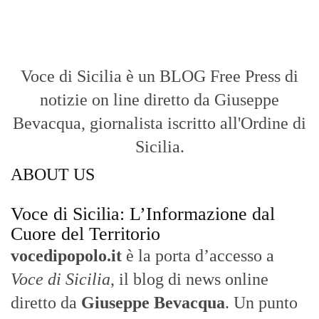
ABOUT US
Voce di Sicilia: L’Informazione dal
Cuore del Territorio
vocedipopolo.it
è la porta d’accesso a
Voce di Sicilia
, il blog di news online
diretto da
Giuseppe Bevacqua
. Un punto
di riferimento essenziale per chi cerca
un’informazione rapida, chiara e senza
filtri sui fatti di
Messina
e dell’intera
Sicilia
.
- LA STORIA -
Nasce nel 2017 come trasmissione tv di