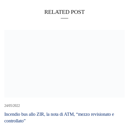
RELATED POST
24/05/2022
Incendio bus allo ZIR, la nota di ATM, “mezzo revisionato e
controllato”
18/08/2021
TAORMINA – Incendi: i volontari della protezione civile trovano
inneschi a Castelmola