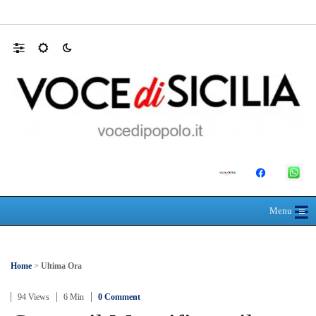
MANUTENZIONI STRADALI FINALMEN
☰
≡
Menu
Home
>
Ultima Ora
94 Views
6 Min
0 Comment