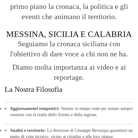
reportage.
La Nostra Filosofia
Aggiornamenti tempestivi:
Notizie in tempo reale per restare sempre
connessi con la realtà dello Stretto e della regione.
Analisi e territorio:
La direzione di Giuseppe Bevacqua garantisce un
punto di vista incisivo, vicino ai cittadini e alle loro istanze.
Fruizione agile:
Una piattaforma pensata per una lettura veloce e
diretta delle notizie quotidiane.
HOME
BLOG
FAQ
CONTACT US
MODULE
© Copyright 2016 - VOCEDIPOPOLO. All Rights Reserved - PEC: