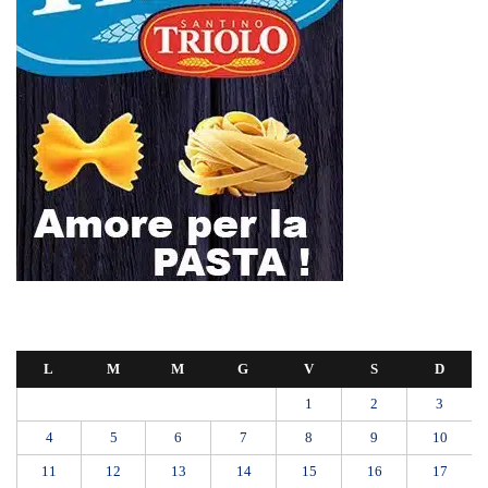
L
M
M
G
V
S
D
1
2
3
4
5
6
7
8
9
10
11
12
13
14
15
16
17
18
19
20
21
22
23
24
25
26
27
28
29
30
31
Maggio 2026
« Apr
Giu »
MANUTENZIONI STRADALI FINALMENTE FUORI DALLE
COMPETENZE DI AMAM. DOPO OLTRE DUE ANNI DI