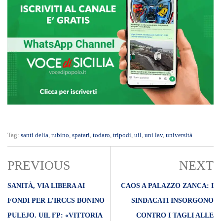
Tag:
santi delia
,
rubino
,
spatari
,
todaro
,
tripodi
,
uil
,
uni lav
,
università
PREVIOUS
NEXT
SANITÀ, VIA LIBERA AI
CAOS A PALAZZO ZANCA: I
FONDI PER L’IRCCS BONINO
SINDACATI INSORGONO
PULEJO. UIL FP: «VITTORIA
CONTRO I TAGLI ALLE