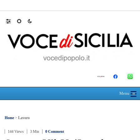
AUTISMO: SPORT E SOLIDARIETÀ PER 
☰
≡
Menu
Home
>
Lavoro
144 Views
3 Min
0 Comment