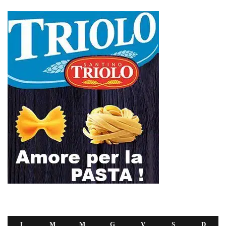
L
M
M
G
V
S
D