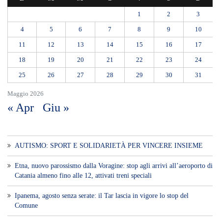
1
2
3
4
5
6
7
8
9
10
11
12
13
14
15
16
17
18
19
20
21
22
23
24
25
26
27
28
29
30
31
Maggio 2026
« Apr
Giu »
AUTISMO: SPORT E SOLIDARIETÀ PER VINCERE INSIEME
Etna, nuovo parossismo dalla Voragine: stop agli arrivi all’aeroporto di
Catania almeno fino alle 12, attivati treni speciali
Ipanema, agosto senza serate: il Tar lascia in vigore lo stop del
Comune