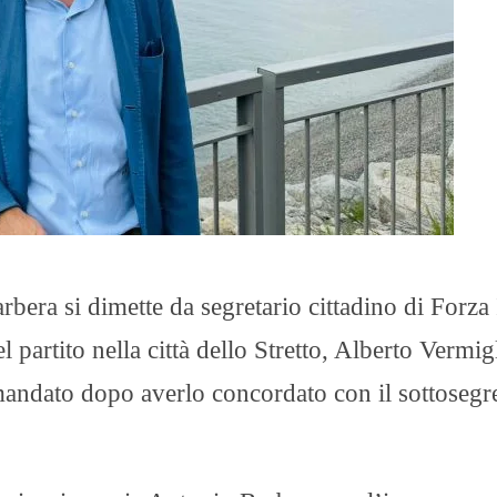
O
R
T
A
G
E
S
p
o
r
t
T
I
a si dimette da segretario cittadino di Forza I
R
R
l partito nella città dello Stretto, Alberto Vermig
E
N
mandato dopo averlo concordato con il sottosegre
O