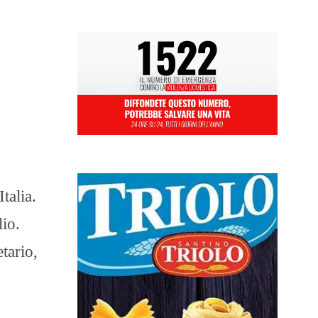
talia.
lio.
tario,