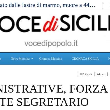
ato dalle lastre di marmo, muore a 44…
s
News Messina
Cronaca Messina
CRONACA SICILIA
102 Views
44 Sec
S
C
ISTRATIVE, FORZA
a
r
n
o
i
n
TTE SEGRETARIO
t
a
à
c
a