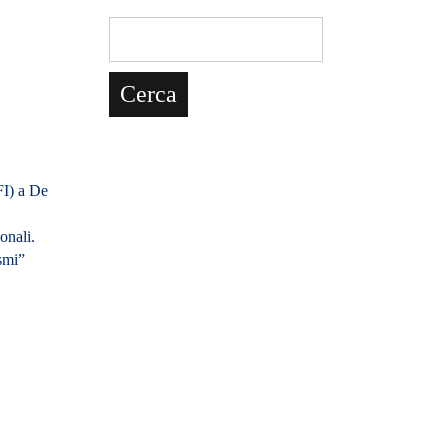
FI) a De
onali.
ismi”