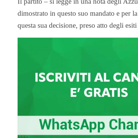
Il partito – si legge in una nota degli Az
dimostrato in questo suo mandato e per la
questa sua decisione, preso atto degli esit