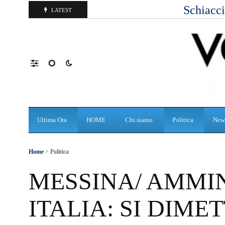
Schiacci
LATEST
Ultima Ora
HOME
Chi siamo
Politica
New
Home
>
Politica
MESSINA/ AMMIN
ITALIA: SI DIME