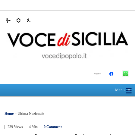
Mit, ok Consiglio Lavori pubblici a progett
☰
≡
Menu
Home
>
Ultima Nazionale
239 Views
4 Min
0 Comment