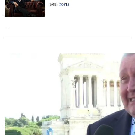
19514
POSTS
...