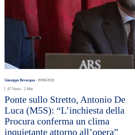
Giuseppe Bevacqua
-
09/06/2026
67 Views
2 Min
Ponte sullo Stretto, Antonio De
Luca (M5S): “L’inchiesta della
Procura conferma un clima
inquietante attorno all’opera”