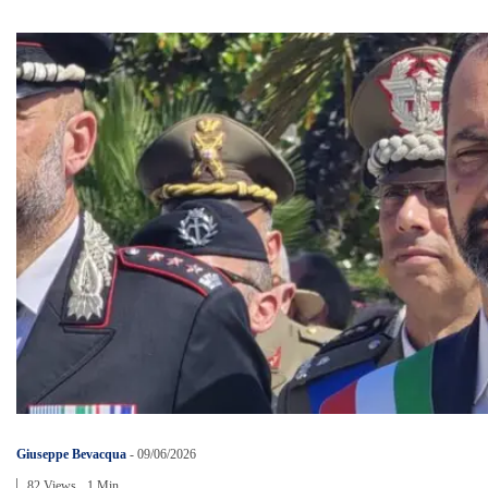
Giuseppe Bevacqua
-
09/06/2026
82 Views
1 Min