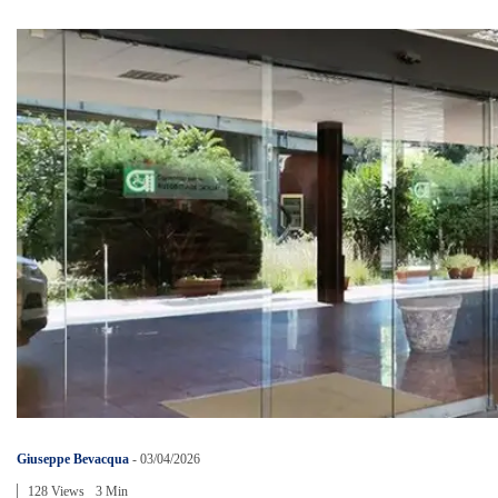
Giuseppe Bevacqua
-
03/04/2026
128 Views
3 Min