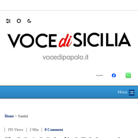
30 ANNI DALLA MATURITÀ: LA 5ª A 
☰
≡
Menu
Home
>
Sanità
195 Views
2 Min
0 Comment