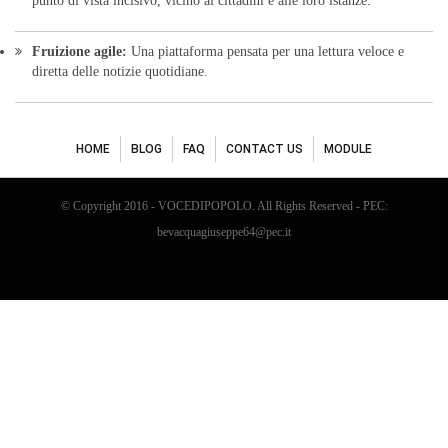
punto di vista incisivo, vicino ai cittadini e alle loro istanze.
Fruizione agile:
Una piattaforma pensata per una lettura veloce e
diretta delle notizie quotidiane.
HOME
BLOG
FAQ
CONTACT US
MODULE
© Copyright 2016 - VOCEDIPOPOLO. All Rights Reserved - PEC:
bevacquagiuseppe64@pec.it