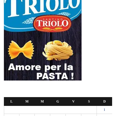
L
M
M
G
V
S
D
1