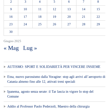
2
3
4
5
6
7
8
9
10
11
12
13
14
15
16
17
18
19
20
21
22
23
24
25
26
27
28
29
30
Giugno 2025
« Mag
Lug »
AUTISMO: SPORT E SOLIDARIETÀ PER VINCERE INSIEME
Etna, nuovo parossismo dalla Voragine: stop agli arrivi all’aeroporto di
Catania almeno fino alle 12, attivati treni speciali
Ipanema, agosto senza serate: il Tar lascia in vigore lo stop del
Comune
Addio al Professor Paolo Pederzoli, Maestro della chirurgia