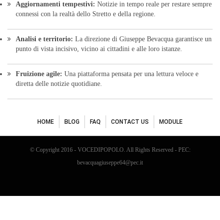
Aggiornamenti tempestivi:
Notizie in tempo reale per restare sempre
connessi con la realtà dello Stretto e della regione.
Analisi e territorio:
La direzione di Giuseppe Bevacqua garantisce un
punto di vista incisivo, vicino ai cittadini e alle loro istanze.
Fruizione agile:
Una piattaforma pensata per una lettura veloce e
diretta delle notizie quotidiane.
HOME
BLOG
FAQ
CONTACT US
MODULE
© Copyright 2016 - VOCEDIPOPOLO. All Rights Reserved - PEC:
bevacquagiuseppe64@pec.it