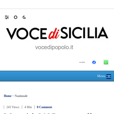
AUTISMO: SPORT E SOLIDARIETÀ PER 
☰
≡
Menu
Home
>
Nazionale
243 Views
4 Min
0 Comment