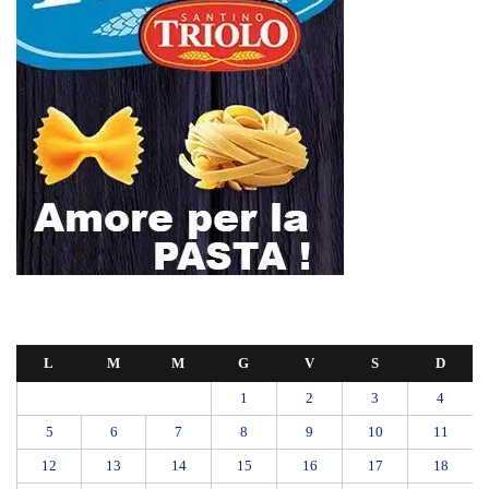
L
M
M
G
V
S
D
1
2
3
4
5
6
7
8
9
10
11
12
13
14
15
16
17
18