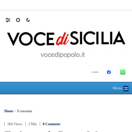
Domani dalle 10, al Policlinico di Messina, 
☰
≡
Menu
Home
>
Economia
264 Views
2 Min
0 Comment