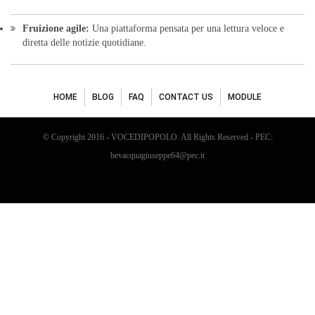
Fruizione agile:
Una piattaforma pensata per una lettura veloce e
diretta delle notizie quotidiane.
HOME
BLOG
FAQ
CONTACT US
MODULE
© Copyright 2016 - VOCEDIPOPOLO. All Rights Reserved - PEC:
bevacquagiuseppe64@pec.it