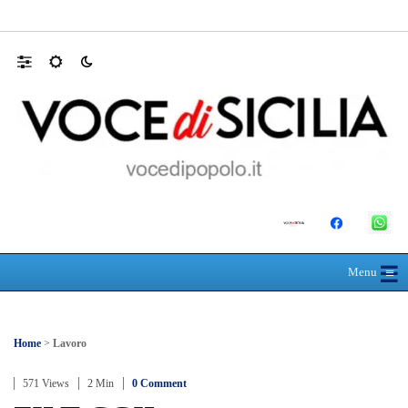
Mit, ok Consiglio Lavori pubblici a progett
☰
≡
Menu
Home
>
Lavoro
571 Views
2 Min
0 Comment