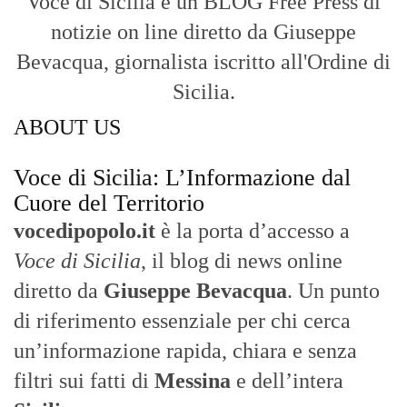
Voce di Sicilia: L’Informazione dal
Cuore del Territorio
vocedipopolo.it
è la porta d’accesso a
Voce di Sicilia
, il blog di news online
diretto da
Giuseppe Bevacqua
. Un punto
di riferimento essenziale per chi cerca
un’informazione rapida, chiara e senza
filtri sui fatti di
Messina
e dell’intera
Sicilia
.
- LA STORIA -
Nasce nel 2017 come trasmissione tv di
inchiesta in onda su TirrenoSat.