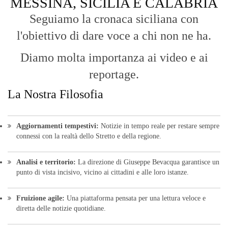
La Nostra Filosofia
Aggiornamenti tempestivi:
Notizie in tempo reale per restare sempre
connessi con la realtà dello Stretto e della regione.
Analisi e territorio:
La direzione di Giuseppe Bevacqua garantisce un
punto di vista incisivo, vicino ai cittadini e alle loro istanze.
Fruizione agile:
Una piattaforma pensata per una lettura veloce e
diretta delle notizie quotidiane.
HOME
BLOG
FAQ
CONTACT US
MODULE
© Copyright 2016 - VOCEDIPOPOLO. All Rights Reserved - PEC:
bevacquagiuseppe64@pec.it