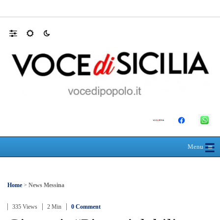
Farmaco salvavita non consegnato da Asp, l
☰
≡
Menu
Home
>
News Messina
335 Views
2 Min
0 Comment