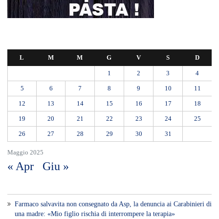
L
M
M
G
V
S
D
1
2
3
4
5
6
7
8
9
10
11
12
13
14
15
16
17
18
19
20
21
22
23
24
25
26
27
28
29
30
31
Maggio 2025
« Apr
Giu »
Farmaco salvavita non consegnato da Asp, la denuncia ai Carabinieri di
una madre: «Mio figlio rischia di interrompere la terapia»