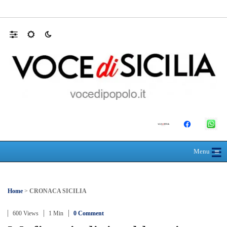
SEUS 118, lavoratori delle Eolie al limite. 
☰
≡
Menu
Home
>
CRONACA SICILIA
600 Views
1 Min
0 Comment