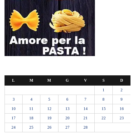
L
M
M
G
V
S
D
1
2
3
4
5
6
7
8
9
10
11
12
13
14
15
16
17
18
19
20
21
22
23
24
25
26
27
28
Febbraio 2025
« Gen
Mar »
Farmaco salvavita non consegnato da Asp, la denuncia ai Carabinieri di
una madre: «Mio figlio rischia di interrompere la terapia»
RIONE TAORMINA, LIBERATI DALLE BARACCHE 5.600 MQ:
DA VIA ENNIO QUINTO AL VIALE GAZZI. SODDISFAZIONE
DELLA STRUTTURA COMMISSARIALE