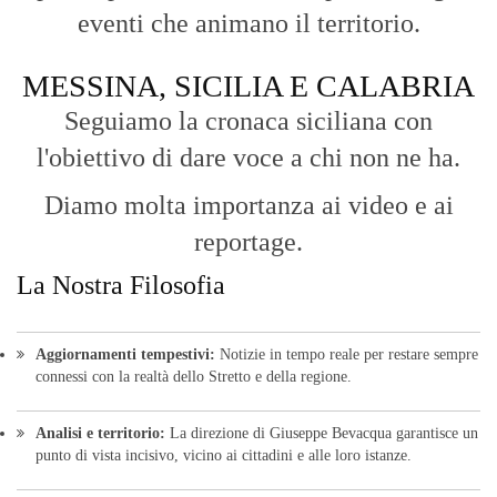
La Nostra Filosofia
Aggiornamenti tempestivi:
Notizie in tempo reale per restare sempre
connessi con la realtà dello Stretto e della regione.
Analisi e territorio:
La direzione di Giuseppe Bevacqua garantisce un
punto di vista incisivo, vicino ai cittadini e alle loro istanze.
Fruizione agile:
Una piattaforma pensata per una lettura veloce e
diretta delle notizie quotidiane.
HOME
BLOG
FAQ
CONTACT US
MODULE
© Copyright 2016 - VOCEDIPOPOLO. All Rights Reserved - PEC:
bevacquagiuseppe64@pec.it