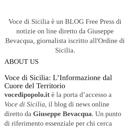
Voce di Sicilia: L’Informazione dal
Cuore del Territorio
vocedipopolo.it
è la porta d’accesso a
Voce di Sicilia
, il blog di news online
diretto da
Giuseppe Bevacqua
. Un punto
di riferimento essenziale per chi cerca
un’informazione rapida, chiara e senza
filtri sui fatti di
Messina
e dell’intera
Sicilia
.
- LA STORIA -
Nasce nel 2017 come trasmissione tv di
inchiesta in onda su TirrenoSat.