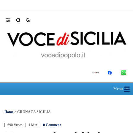
Farmaco salvavita non consegnato da Asp, l
☰
≡
Menu
Home
>
CRONACA SICILIA
690 Views
1 Min
0 Comment