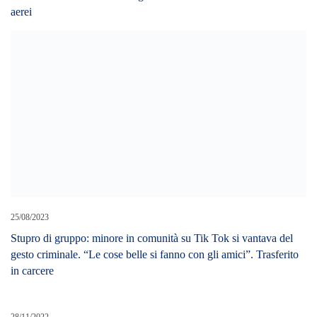
aerei
25/08/2023
Stupro di gruppo: minore in comunità su Tik Tok si vantava del
gesto criminale. “Le cose belle si fanno con gli amici”. Trasferito
in carcere
28/11/2022
Bimbo ingerisce cannabis, soccorso in overdose a Palermo
LEAVE A REPLY