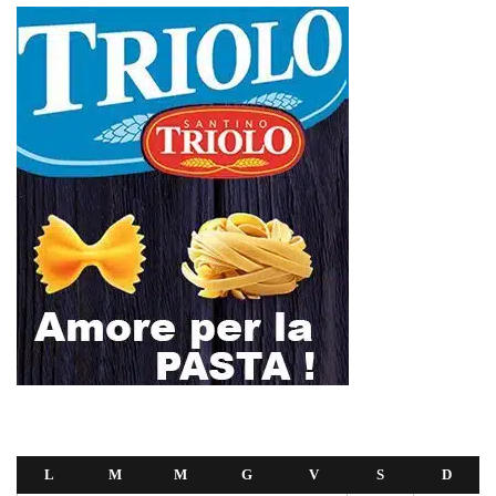
L
M
M
G
V
S
D