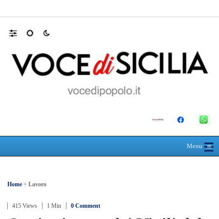
Mit, ok Consiglio Lavori pubblici a progett
☰
≡
Menu
Home
>
Lavoro
415 Views
1 Min
0 Comment