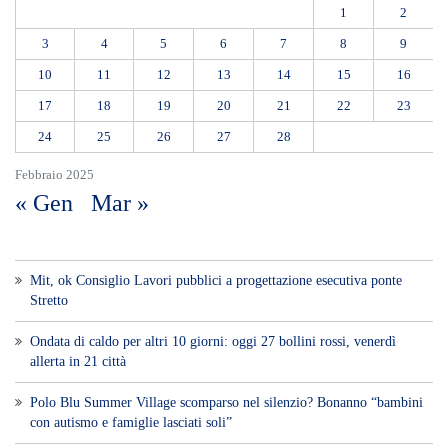
1
2
3
4
5
6
7
8
9
10
11
12
13
14
15
16
17
18
19
20
21
22
23
24
25
26
27
28
Febbraio 2025
« Gen
Mar »
Mit, ok Consiglio Lavori pubblici a progettazione esecutiva ponte
Stretto
Ondata di caldo per altri 10 giorni: oggi 27 bollini rossi, venerdì
allerta in 21 città
Polo Blu Summer Village scomparso nel silenzio? Bonanno “bambini
con autismo e famiglie lasciati soli”