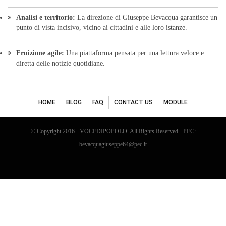
Analisi e territorio:
La direzione di Giuseppe Bevacqua garantisce un
punto di vista incisivo, vicino ai cittadini e alle loro istanze.
Fruizione agile:
Una piattaforma pensata per una lettura veloce e
diretta delle notizie quotidiane.
HOME
BLOG
FAQ
CONTACT US
MODULE
© Copyright 2016 - VOCEDIPOPOLO. All Rights Reserved - PEC:
bevacquagiuseppe64@pec.it