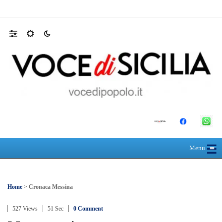
Mit, ok Consiglio Lavori pubblici a progett
☰
≡
Menu
Home
>
Cronaca Messina
527 Views
51 Sec
0 Comment