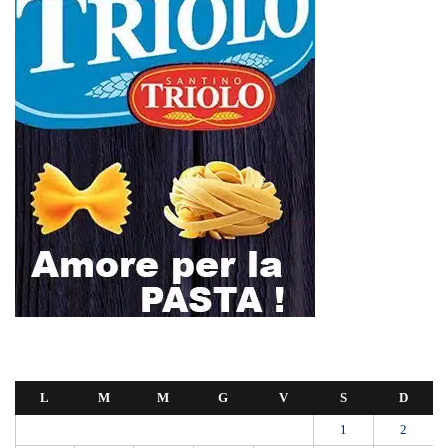
L
M
M
G
V
S
D
1
2