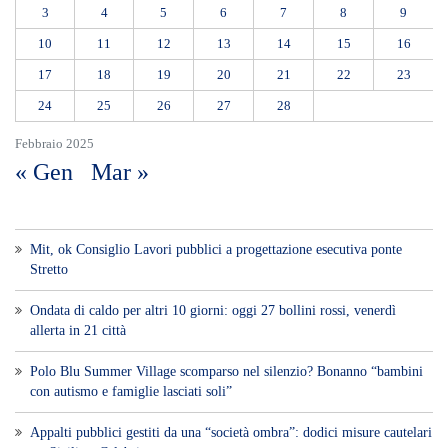
3
4
5
6
7
8
9
10
11
12
13
14
15
16
17
18
19
20
21
22
23
24
25
26
27
28
Febbraio 2025
« Gen
Mar »
Mit, ok Consiglio Lavori pubblici a progettazione esecutiva ponte
Stretto
Ondata di caldo per altri 10 giorni: oggi 27 bollini rossi, venerdì
allerta in 21 città
Polo Blu Summer Village scomparso nel silenzio? Bonanno “bambini
con autismo e famiglie lasciati soli”
Appalti pubblici gestiti da una “società ombra”: dodici misure cautelari