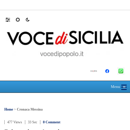
Farmaco salvavita non consegnato da Asp, l
☰
≡
Menu
Home
>
Cronaca Messina
477 Views
33 Sec
0 Comment