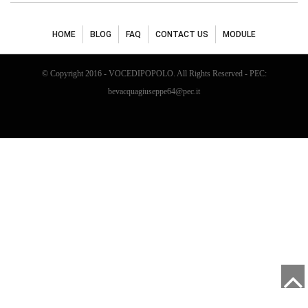
HOME
BLOG
FAQ
CONTACT US
MODULE
© Copyright 2016 - VOCEDIPOPOLO. All Rights Reserved - PEC:
bevacquagiuseppe64@pec.it