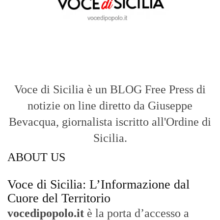
Cuore del Territorio
vocedipopolo.it
è la porta d’accesso a
Voce di Sicilia
, il blog di news online
diretto da
Giuseppe Bevacqua
. Un punto
di riferimento essenziale per chi cerca
un’informazione rapida, chiara e senza
filtri sui fatti di
Messina
e dell’intera
Sicilia
.
- LA STORIA -
Nasce nel 2017 come trasmissione tv di
inchiesta in onda su TirrenoSat.
Voce di Sicilia