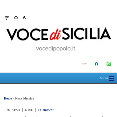
Sospensione rincari traghetti isole minori, 
☰
≡
Menu
Home
>
News Messina
580 Views
6 Min
0 Comment