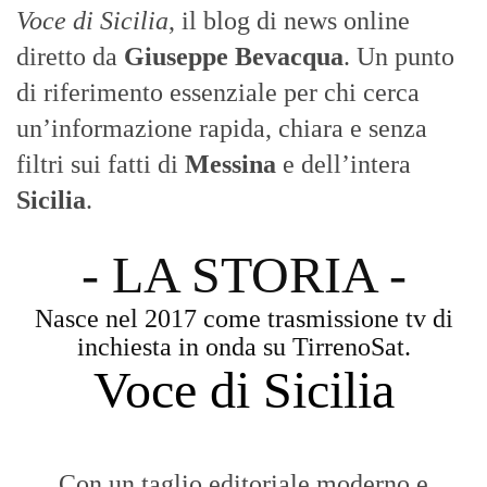
Con un taglio editoriale moderno e
radicato sul campo, il sito offre una lettura
attenta delle dinamiche locali, portando in
primo piano la cronaca, la politica e gli
eventi che animano il territorio.
MESSINA, SICILIA E CALABRIA
Seguiamo la cronaca siciliana con
l'obiettivo di dare voce a chi non ne ha.
Diamo molta importanza ai video e ai
reportage.
La Nostra Filosofia