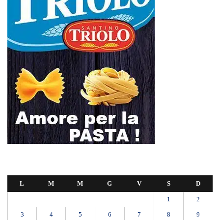
1
2
3
4
5
6
7
8
9
10
11
12
13
14
15
16
17
18
19
20
21
22
23
24
25
26
27
28
Febbraio 2025
« Gen
Mar »
Sospensione rincari traghetti isole minori, Musolino: “Aumenti del
18% bloccati all’ultimo respiro, ma il problema è solo rinviato e non
risolto. Schifani intervenga con soluzioni definitive”
All’Ospedale Barone Romeo di Patti avviato il percorso trasfusionale
con emazie da sangue cordonale per i neonati prematuri.
Isole Minori: sospesi gli aumenti tariffari. SNS “Con la Regione
Siciliana individuato un percorso per soluzioni alternative e per