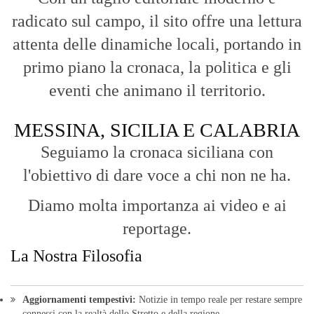
Aggiornamenti tempestivi:
Notizie in tempo reale per restare sempre
connessi con la realtà dello Stretto e della regione.
Analisi e territorio:
La direzione di Giuseppe Bevacqua garantisce un
punto di vista incisivo, vicino ai cittadini e alle loro istanze.
Fruizione agile:
Una piattaforma pensata per una lettura veloce e
diretta delle notizie quotidiane.
HOME
BLOG
FAQ
CONTACT US
MODULE
© Copyright 2016 - VOCEDIPOPOLO. All Rights Reserved - PEC:
bevacquagiuseppe64@pec.it