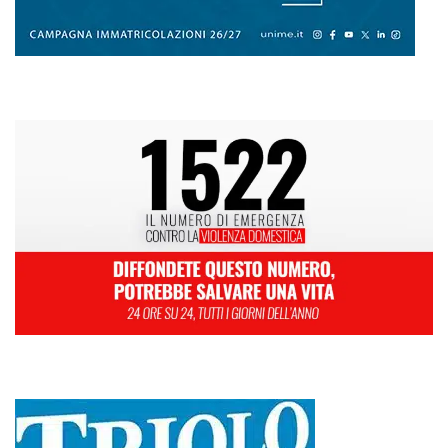
L
M
M
G
V
S
D