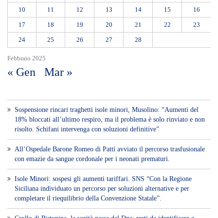
completare il riequilibrio della Convenzione Statale”.
Crollo di Pistunina, la verità passa dal Dna: resti da identificare e
verifiche tecniche sul disastro
Terremoto in Colombia oggi, violenta scossa di magnitudo 7.4: almeno
50 morti nei crolli, sospesi voli in sei aeroporti