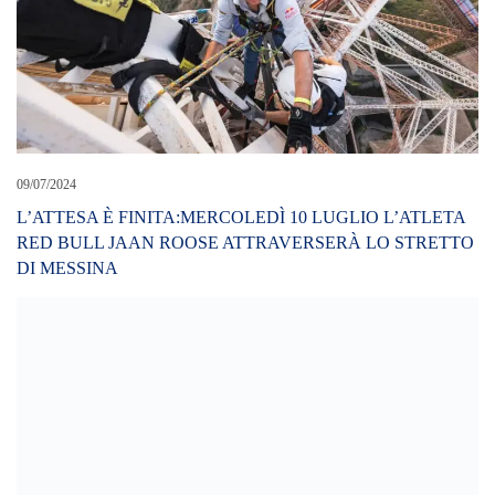
L’ATTESA È FINITA:MERCOLEDÌ 10 LUGLIO L’ATLETA
RED BULL JAAN ROOSE ATTRAVERSERÀ LO STRETTO
DI MESSINA
30/12/2022
Il presidente Schifani sostituisce il Prefetto Di Stani e prende le
redini del risanamento a Messina. La nota di Matilde Siracusano
LEAVE A REPLY