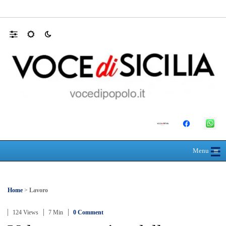
Farmaco salvavita non consegnato da Asp, l
☰
≡
Menu
Home
>
Lavoro
124 Views
7 Min
0 Comment