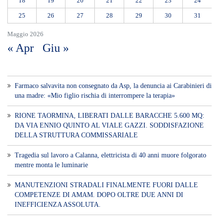
18
19
20
21
22
23
24
25
26
27
28
29
30
31
Maggio 2026
« Apr
Giu »
Farmaco salvavita non consegnato da Asp, la denuncia ai Carabinieri di
una madre: «Mio figlio rischia di interrompere la terapia»
RIONE TAORMINA, LIBERATI DALLE BARACCHE 5.600 MQ:
DA VIA ENNIO QUINTO AL VIALE GAZZI. SODDISFAZIONE
DELLA STRUTTURA COMMISSARIALE
Tragedia sul lavoro a Calanna, elettricista di 40 anni muore folgorato
mentre monta le luminarie
MANUTENZIONI STRADALI FINALMENTE FUORI DALLE
COMPETENZE DI AMAM. DOPO OLTRE DUE ANNI DI
INEFFICIENZA ASSOLUTA.