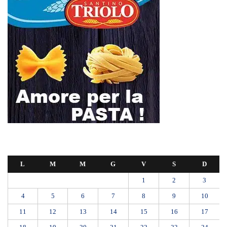
L
M
M
G
V
S
D
1
2
3
4
5
6
7
8
9
10
11
12
13
14
15
16
17