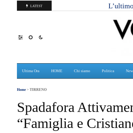
L’ultimo
LATEST
Ultima Ora
HOME
Chi siamo
Politica
New
Home
>
TIRRENO
Spadafora Attivamen
“Famiglia e Cristian