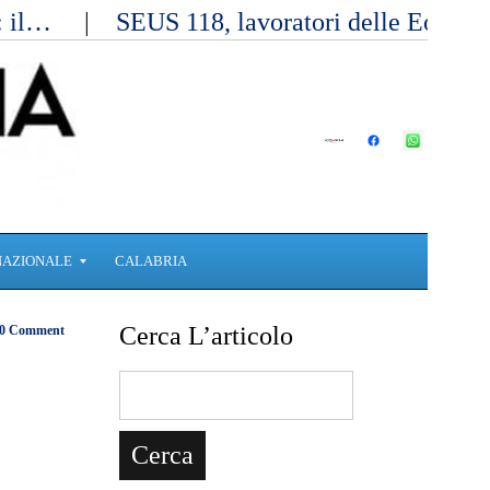
a: il…
SEUS 118, lavoratori delle Eolie 
NAZIONALE
CALABRIA
Cerca L’articolo
0 Comment