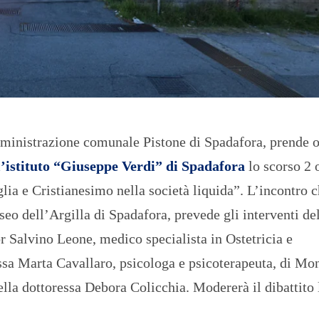
O
R
T
A
G
E
S
p
o
r
mministrazione comunale Pistone di Spadafora, prende o
t
l’istituto “Giuseppe Verdi” di Spadafora
lo scorso 2 
T
lia e Cristianesimo nella società liquida”. L’incontro c
I
R
seo dell’Argilla di Spadafora, prevede gli interventi de
R
E
r Salvino Leone, medico specialista in Ostetricia e
N
O
essa Marta Cavallaro, psicologa e psicoterapeuta, di Mo
lla dottoressa Debora Colicchia. Modererà il dibattito 