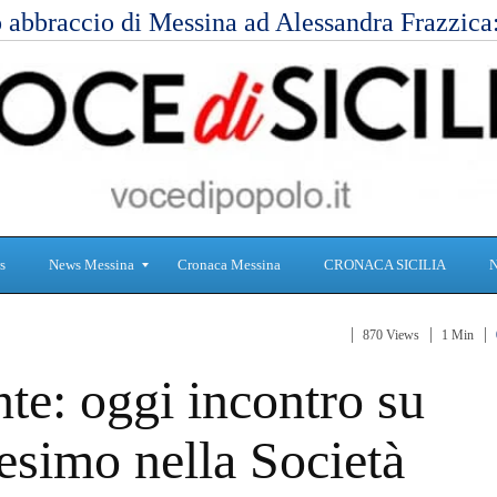
 abbraccio di Messina ad Alessandra Frazzic
s
News Messina
Cronaca Messina
CRONACA SICILIA
870 Views
1 Min
S
C
te: oggi incontro su
a
r
n
o
i
n
esimo nella Società
t
a
à
c
a