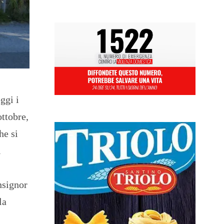
ggi i
ottobre,
he si
l
nsignor
la