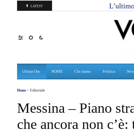
L’ultimo
LATEST
Ultima Ora
HOME
Chi siamo
Politica
New
Home
>
Editoriale
Messina – Piano stra
che ancora non c’è: t