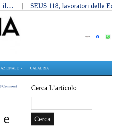
a: il…
SEUS 118, lavoratori delle Eolie 
NAZIONALE
CALABRIA
Cerca L’articolo
0 Comment
 e