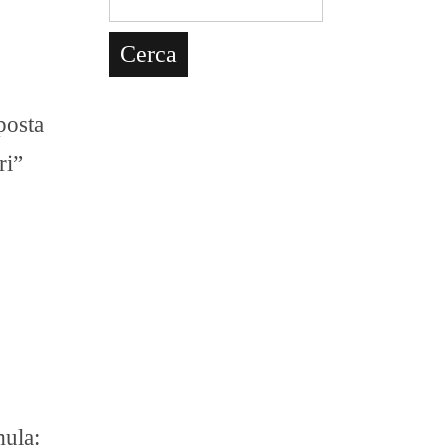
posta
ri”
mula: