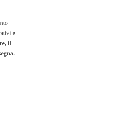
ento
ativi e
e, il
segna.