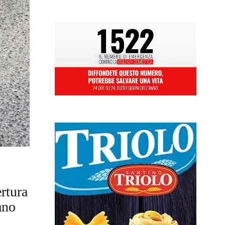
ertura
ano