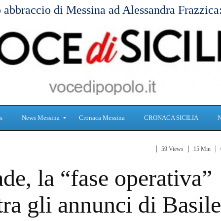
 abbraccio di Messina ad Alessandra Frazzic
s
News Messina
Cronaca Messina
CRONACA SICILIA
59 Views
15 Min
S
C
de, la “fase operativa”
a
r
n
o
i
n
ra gli annunci di Basile
t
a
à
c
a