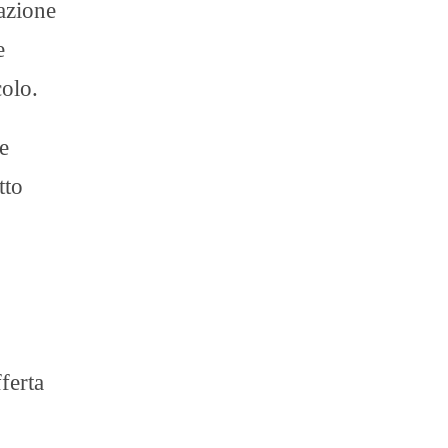
azione
e
colo.
e
tto
o
ferta