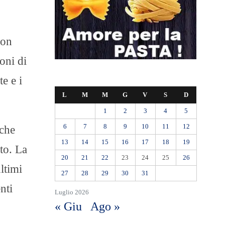
on
ioni di
e e i
L
M
M
G
V
S
D
1
2
3
4
5
6
7
8
9
10
11
12
 che
13
14
15
16
17
18
19
to. La
20
21
22
23
24
25
26
ltimi
27
28
29
30
31
nti
Luglio 2026
« Giu
Ago »