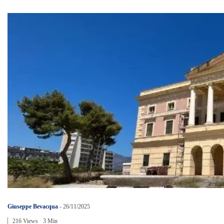
Giuseppe Bevacqua
-
26/11/2025
216 Views
3 Min